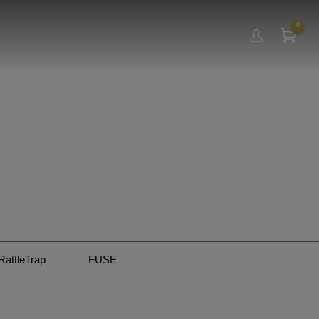
0
RattleTrap
FUSE