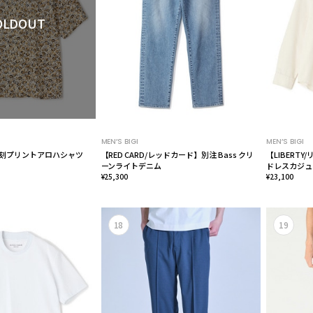
OLDOUT
MEN’S BIGI
MEN’S BIGI
復刻プリントアロハシャツ
【RED CARD/レッドカード】別注 Bass クリ
【LIBERT
ーンライトデニム
ドレスカジュ
¥25,300
¥23,100
18
19