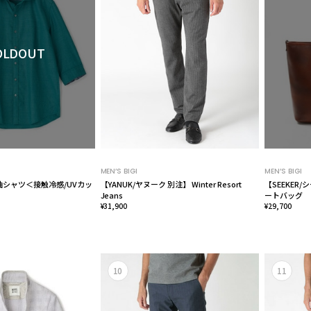
OLDOUT
MEN’S BIGI
MEN’S BIGI
袖シャツ＜接触冷感/UVカッ
【YANUK/ヤヌーク 別注】 Winter Resort
【SEEKER
Jeans
ートバッグ
¥31,900
¥29,700
10
11