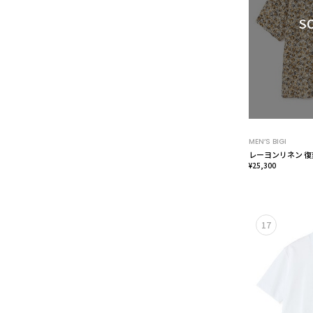
S
MEN’S BIGI
レーヨンリネン 
¥25,300
17