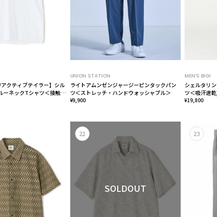
UNION STATION
MEN’S BIGI
LOR/アクティブテイラー】シル
ライトアムンゼンジャージーピンタックパン
シェルタリン
ルーネックTシャツ＜接触冷
ツ＜ストレッチ・ハンドウォッシャブル＞
ツ＜吸汗速乾
¥9,900
チ＞
¥19,800
22
23
SOLDOUT