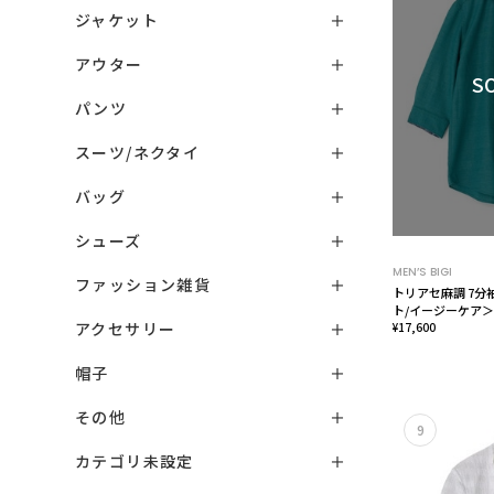
ジャケット
アウター
S
パンツ
スーツ/ネクタイ
バッグ
シューズ
MEN’S BIGI
ファッション雑貨
トリアセ麻調 7分
ト/イージーケア＞
アクセサリー
¥17,600
帽子
その他
9
カテゴリ未設定