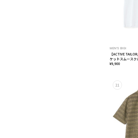
MEN’S BIGI
【ACTIVE TAI
ケットスムースク
感 / UVカット＞
¥9,900
21