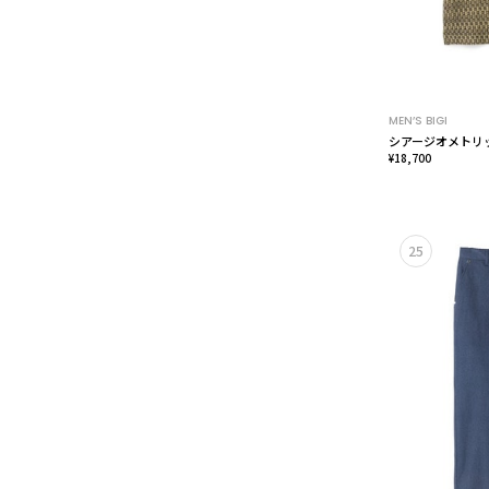
MEN’S BIGI
シアージオメトリ
¥18,700
25