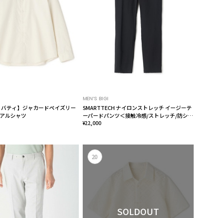
MEN’S BIGI
Y/リバティ】ジャカードペイズリー
SMARTTECH ナイロンストレッチ イージーテ
アルシャツ
ーパードパンツ＜接触冷感/ストレッチ/防シワ
性/ウォッシャブル＞
¥22,000
20
SOLDOUT