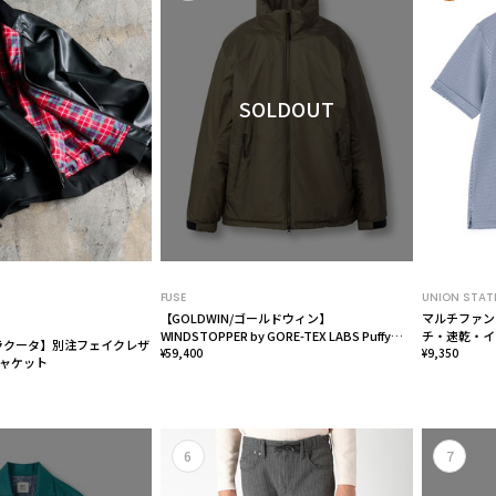
SOLDOUT
FUSE
UNION STAT
【GOLDWIN/ゴールドウィン】
マルチファン
WINDSTOPPER by GORE-TEX LABS Puffy
チ・速乾・イ
/バラクータ】別注フェイクレザ
Jacket
¥59,400
ブル・UVカ
¥9,350
ジャケット
6
7