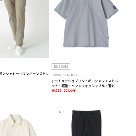
TIME SALE
F兼用＞シャドーヘリンボーンストレ
UNION STATION
ドットメッシュプリントポロシャツ＜ストレ
ッチ・軽量・ハンドウォッシャブル・通気性
＞
¥6,336
20%OFF
16