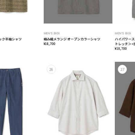
MEN’S BIGI
MEN’S BIGI
ック半袖シャツ
絡み織メランジ オープンカラーシャツ
ハイパワース
¥18,700
トレッチ＞<
¥18,700
26
27