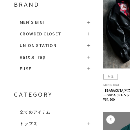
BRAND
MEN'S BIGI
CROWDED CLOSET
UNION STATION
RattleTrap
FUSE
別注
MEN’S BIGI
【BARACUTA
CATEGORY
ーG9ハリントン
¥64,900
全てのアイテム
5
トップス