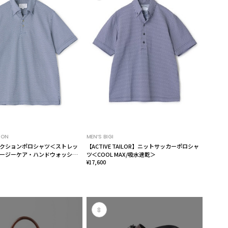
ION
MEN’S BIGI
クションポロシャツ＜ストレッ
【ACTIVE TAILOR】ニットサッカーポロシャ
ージーケア・ハンドウォッシャ
ツ＜COOL MAX/吸水速乾＞
ット・ 抗菌・防臭＞
¥17,600
8