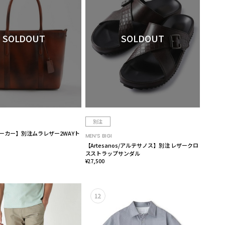
SOLDOUT
SOLDOUT
別注
/シーカー】別注ムラレザー2WAYト
MEN’S BIGI
【Artesanos/アルテサノス】別注 レザークロ
スストラップサンダル
¥27,500
12