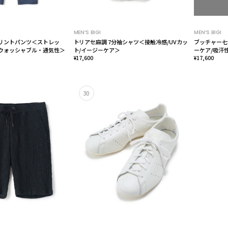
MEN’S BIGI
MEN’S BIGI
リントパンツ＜ストレッ
トリアセ麻調 7分袖シャツ＜接触冷感/UVカッ
ブッチャー七
ウォッシャブル・通気性＞
ト/イージーケア＞
ーケア/吸汗
¥17,600
¥17,600
30