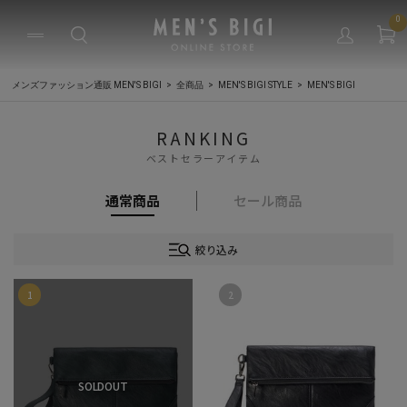
0
メンズファッション通販 MEN'S BIGI
全商品
MEN'S BIGI STYLE
MEN'S BIGI
RANKING
ベストセラーアイテム
通常商品
セール商品
絞り込み
1
2
SOLDOUT