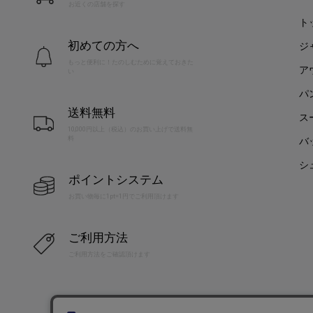
お近くの店舗を探す
ト
初めての方へ
ジ
もっと便利に！たのしむために覚えておきた
ア
い
パ
送料無料
ス
10,000円以上（税込）のお買い上げで送料無
料
バ
シ
ポイントシステム
お買い物毎に1pt=1円でご利用頂けます
ご利用方法
ご利用方法をご確認頂けます