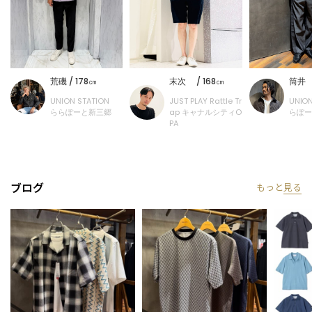
筒井 
荒磯 / 178㎝
末次 / 168㎝
UNION
UNION STATION
JUST PLAY Rattle Tr
らぽー
ららぽーと新三郷
ap キャナルシティO
PA
ブログ
もっと
見る