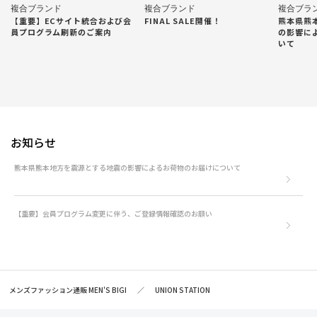
複合ブランド
複合ブランド
複合ブラ
【重要】ECサイト統合および会
FINAL SALE開催！
熊本県熊
員プログラム刷新のご案内
の影響に
いて
お知らせ
熊本県熊本地方を震源とする地震の影響によるお荷物のお届けについて
【重要】会員プログラム変更に伴う、ご登録情報確認のお願い
メンズファッション通販 MEN'S BIGI
UNION STATION