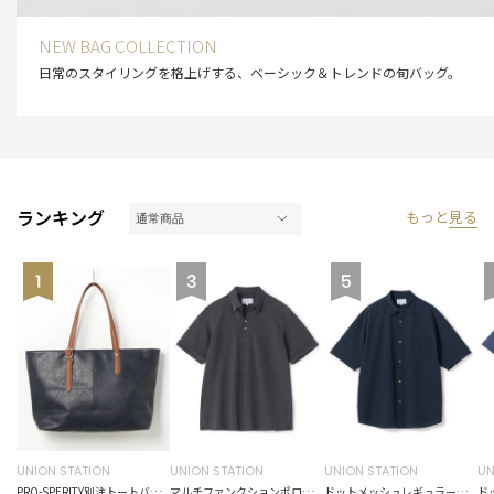
NEW BAG COLLECTION
日常のスタイリングを格上げする、ベーシック＆トレンドの旬バッグ。
ランキング
もっと
見る
UNION STATION
UNION STATION
UNION STATION
UN
PRO-SPERITY別注トートバッグ
マルチファンクションポロシャツ＜ストレッチ・速乾・イージーケア・ハンドウォッシャブル・UVカット・ 抗菌・防臭＞
ドットメッシュレギュラーカラーシャツ〈ストレッチ・マシンウォッシャブル・軽量・接触冷感・通気性〉