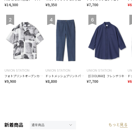
¥14,300
¥9,350
¥7,700
¥6
UNION STATION
UNION STATION
UNION STATION
UN
フォトプリントオープンカラーハーフスリーブシャツ
ドットメッシュプリントパンツ＜ストレッチ・軽量・ハンドウォッシャブル・通気性＞
【COOLMAX】フレンチリネン7分袖シャツ＜マシンウォッシャブル・通気性＞
¥9,900
¥8,800
¥7,700
¥6
新着商品
もっと
見る