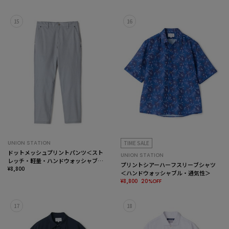
防臭＞
防臭＞
15
16
UNION STATION
TIME SALE
ドットメッシュプリントパンツ＜スト
UNION STATION
レッチ・軽量・ハンドウォッシャブ
プリントシアーハーフスリーブシャツ
ル・通気性＞
¥8,800
＜ハンドウォッシャブル・通気性＞
¥8,800
20%OFF
17
18