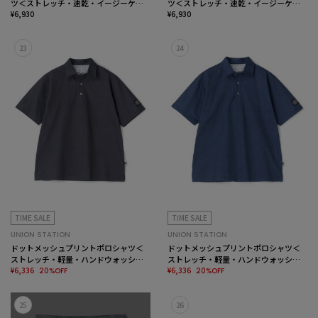
ツ＜ストレッチ・速乾・イージーケ
ツ＜ストレッチ・速乾・イージーケ
ア・ハンドウォッシャブル・UVカッ
¥6,930
ア・ハンドウォッシャブル・UVカッ
¥6,930
ト・抗菌・防臭＞
ト・抗菌・防臭＞
23
24
TIME SALE
TIME SALE
UNION STATION
UNION STATION
ドットメッシュプリントポロシャツ＜
ドットメッシュプリントポロシャツ＜
ストレッチ・軽量・ハンドウォッシャ
ストレッチ・軽量・ハンドウォッシャ
ブル・通気性＞
¥6,336
ブル・通気性＞
¥6,336
20%OFF
20%OFF
25
26