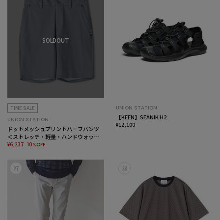
SOLDOUT
TIME SALE
UNION STATION
【KEEN】SEANIK H2
UNION STATION
¥12,100
ドットメッシュプリントハーフパンツ
＜ストレッチ・軽量・ハンドウォッシ
ャブル・通気性＞
¥6,237
10%OFF
27
28