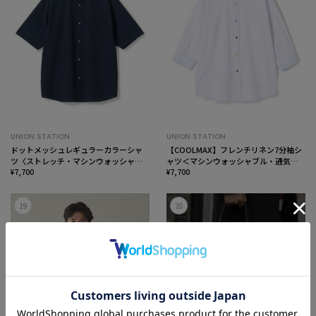
UNION STATION
UNION STATION
ドットメッシュレギュラーカラーシャ
【COOLMAX】フレンチリネン7分袖シ
ツ〈ストレッチ・マシンウォッシャブ
ャツ＜マシンウォッシャブル・通気性
ル・軽量・接触冷感・通気性〉
¥7,700
＞
¥7,700
19
20
SOLDOUT