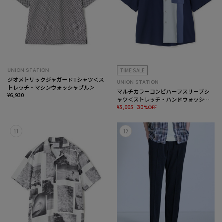
UNION STATION
TIME SALE
ジオメトリックジャガードTシャツ＜ス
UNION STATION
トレッチ・マシンウォッシャブル＞
マルチカラーコンビハーフスリーブシ
¥6,930
ャツ＜ストレッチ・ハンドウォッシャ
ブル＞
¥5,005
30%OFF
11
12