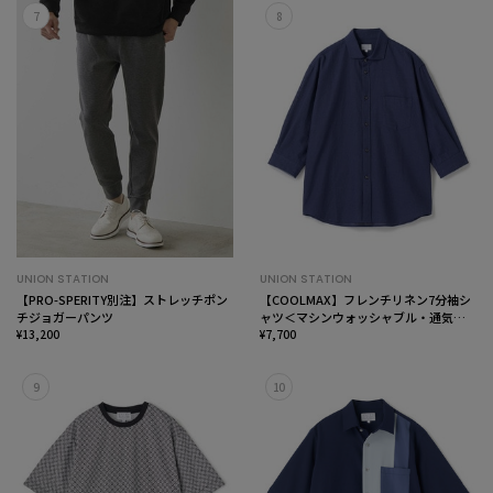
7
8
UNION STATION
UNION STATION
【PRO-SPERITY別注】ストレッチポン
【COOLMAX】フレンチリネン7分袖シ
チジョガーパンツ
ャツ＜マシンウォッシャブル・通気性
¥13,200
＞
¥7,700
9
10