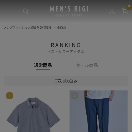
0
メンズファッション通販 MEN'S BIGI
全商品
RANKING
ベストセラーアイテム
通常商品
セール商品
絞り込み
1
2