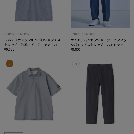
UNION STATION
UNION STATION
マルチファンクションポロシャツ＜ス
ライトアムンゼンジャージーピンタッ
トレッチ・速乾・イージーケア・ハン
クパンツ＜ストレッチ・ハンドウォッ
ドウォッシャブル・UVカット・ 抗菌・
¥9,350
シャブル＞
¥9,900
防臭＞
3
4