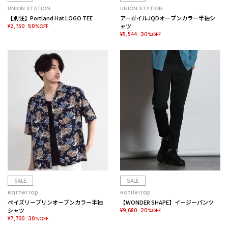
UNION STATION
UNION STATION
【別注】Portland Hat LOGO TEE
アーガイルJQDオープンカラー半袖シ
¥2,750
ャツ
50%OFF
¥5,544
30%OFF
SALE
SALE
RattleTrap
RattleTrap
ペイズリープリンオープンカラー半袖
【WONDER SHAPE】イージーパンツ
シャツ
¥9,680
20%OFF
¥7,700
30%OFF