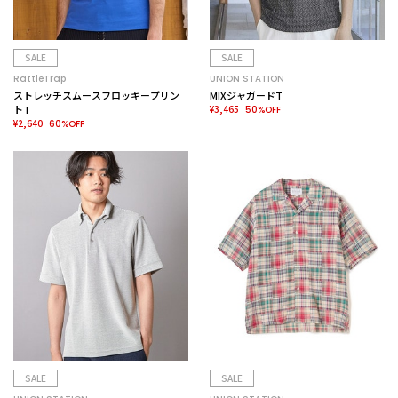
SALE
SALE
RattleTrap
UNION STATION
ストレッチスムースフロッキープリン
MIXジャガードT
トT
¥3,465
50%OFF
¥2,640
60%OFF
SALE
SALE