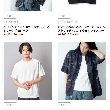
SALE
SALE
RattleTrap
UNION STATION
総柄プリントレギュラーカラールーズ
シアー7分袖ボタンレスカーディガン＜
ドレープ半袖シャツ
ストレッチ・ハンドウォッシャブル・
¥4,851
接触冷感・通気性＞
¥6,160
30%OFF
20%OFF
SALE
SALE