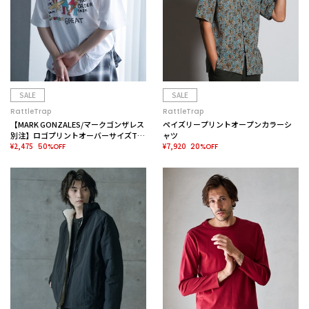
SALE
SALE
RattleTrap
RattleTrap
【MARK GONZALES/マークゴンザレス
ペイズリープリントオープンカラーシ
別注】ロゴプリントオーバーサイズTシ
ャツ
ャツ
¥2,475
¥7,920
50%OFF
20%OFF