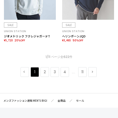
SALE
SALE
UNION STATION
UNION STATION
ジオメトリック フクレジャガードT
ヘリンボーンJQD
¥5,720
¥3,465
20%OFF
50%OFF
1/11 ページ全622件
1
2
3
4
11
...
メンズファッション通販 MEN'S BIGI
全商品
セール