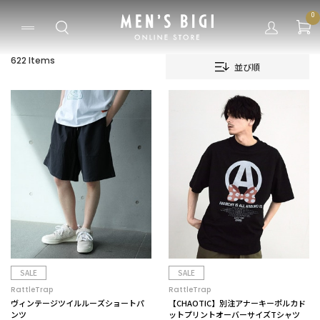
0
622 Items
並び順
SALE
SALE
RattleTrap
RattleTrap
ヴィンテージツイルルーズショートパ
【CHAOTIC】別注アナーキーポルカド
ンツ
ットプリントオーバーサイズTシャツ