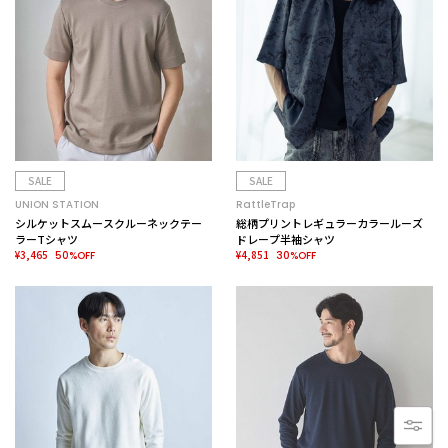
SALE
SALE
UNION STATION
RattleTrap
シルケットスムースクルーネックテー
総柄プリントレギュラーカラールーズ
ラーTシャツ
ドレープ半袖シャツ
¥3,465
¥4,851
50%OFF
30%OFF