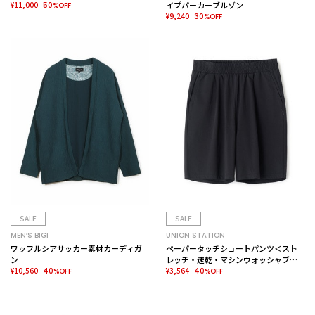
¥11,000
イプパーカーブルゾン
50%OFF
¥9,240
30%OFF
SALE
SALE
MEN’S BIGI
UNION STATION
ワッフルシアサッカー素材カーディガ
ペーパータッチショートパンツ＜スト
ン
レッチ・速乾・マシンウォッシャブ
¥10,560
ル・イージーケア・接触冷感＞
¥3,564
40%OFF
40%OFF