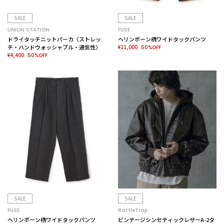
SALE
SALE
UNION STATION
FUSE
ドライタッチニットパーカ〈ストレッ
ヘリンボーン柄ワイドタックパンツ
チ・ハンドウォッシャブル・通気性〉
¥11,000
50%OFF
¥4,400
50%OFF
SALE
SALE
FUSE
RattleTrap
ヘリンボーン柄ワイドタックパンツ
ビンテージシンセティックレザーA-2タ