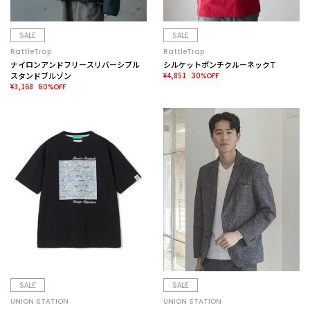
SALE
SALE
RattleTrap
RattleTrap
ナイロンアンドフリースリバーシブル
シルケットポンチクルーネックT
スタンドブルゾン
¥4,851
30%OFF
¥3,168
60%OFF
SALE
SALE
UNION STATION
UNION STATION