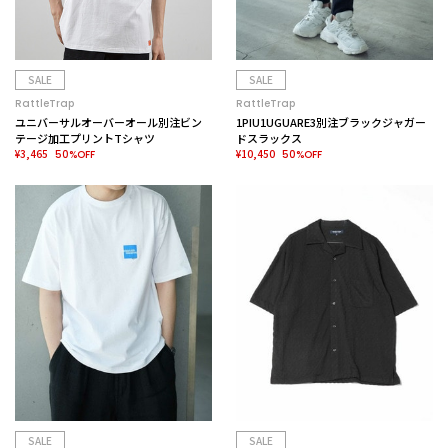
SALE
SALE
RattleTrap
RattleTrap
ユニバーサルオーバーオール別注ビン
1PIU1UGUARE3別注ブラックジャガー
テージ加工プリントTシャツ
ドスラックス
¥3,465
¥10,450
50%OFF
50%OFF
SALE
SALE