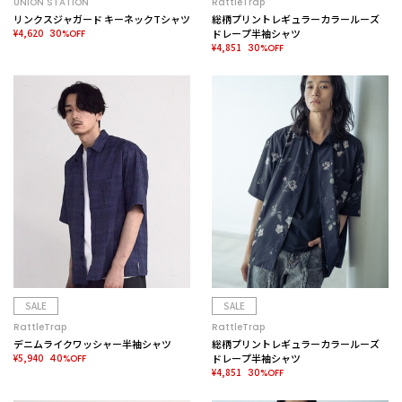
UNION STATION
RattleTrap
リンクスジャガード キーネックTシャツ
総柄プリントレギュラーカラールーズ
¥4,620
ドレープ半袖シャツ
30%OFF
¥4,851
30%OFF
SALE
SALE
RattleTrap
RattleTrap
デニムライクワッシャー半袖シャツ
総柄プリントレギュラーカラールーズ
¥5,940
ドレープ半袖シャツ
40%OFF
¥4,851
30%OFF