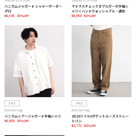
UNION STATION
UNION STATION
ハニカムジャガード シャドーボーダー
マドラスチェックダブルガーゼ半袖シ
ポロ
ャツ＜ハンドウォッシャブル・通気性
¥6,545
＞
¥4,950
30%OFF
50%OFF
SALE
SALE
RattleTrap
RattleTrap
ハニカムシアージャガード半袖シャツ
20/10ツイル5ポケットルーズストレー
¥6,930
トパン
30%OFF
¥2,772
60%OFF