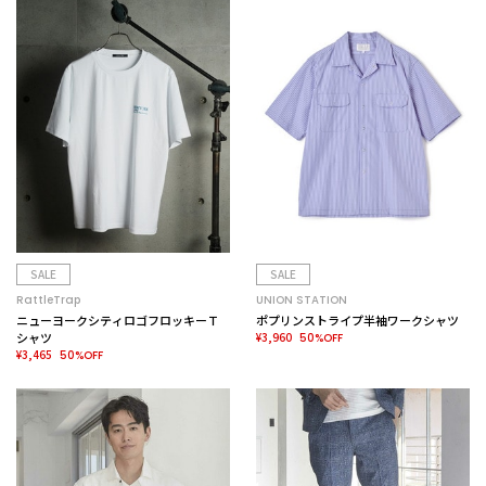
SALE
SALE
RattleTrap
UNION STATION
ニューヨークシティロゴフロッキーＴ
ポプリンストライプ半袖ワークシャツ
シャツ
¥3,960
50%OFF
¥3,465
50%OFF