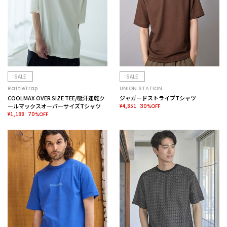
SALE
SALE
RattleTrap
UNION STATION
COOLMAX OVER SIZE TEE/吸汗速乾ク
ジャガードストライプTシャツ
ールマックスオーバーサイズTシャツ
¥4,851
30%OFF
¥1,188
70%OFF