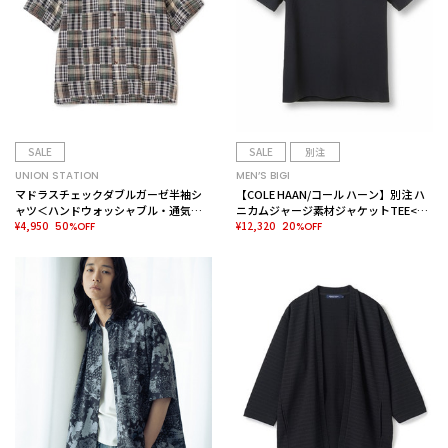
SALE
SALE
別注
UNION STATION
MEN’S BIGI
マドラスチェックダブルガーゼ半袖シ
【COLE HAAN/コール ハーン】別注 ハ
ャツ＜ハンドウォッシャブル・通気性
ニカムジャージ素材ジャケットTEE<抗
＞
¥4,950
菌/UVカット/4WAYストレッチ>
¥12,320
50%OFF
20%OFF