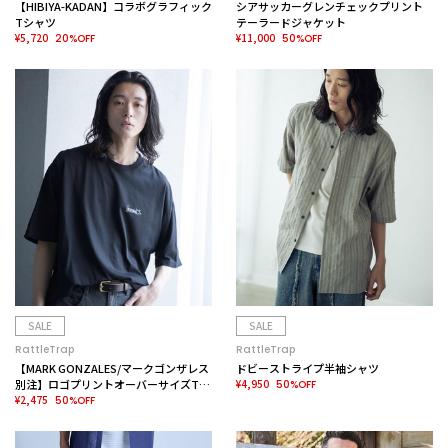
【HIBIYA-KADAN】コラボグラフィック
シアサッカーグレンチェックプリント
Tシャツ
テーラードジャケット
¥5,720
¥11,000
20%OFF
50%OFF
SALE
SALE
RattleTrap
RattleTrap
【MARK GONZALES/マークゴンザレス
ドビーストライプ半袖シャツ
別注】ロゴプリントオーバーサイズTシ
¥4,950
50%OFF
ャツ
¥2,475
50%OFF