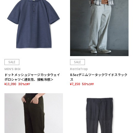
SALE
SALE
MEN’S BIGI
RattleTrap
ドットメッシュジャージカッタウェイ
8.5ozデニムツータックワイドスラック
ポロシャツ＜通気性、接触冷感＞
ス
¥13,090
¥7,150
30%OFF
50%OFF