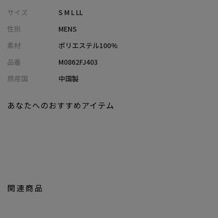
・同素材のパンツ(M0862FP406)があり、セットアップスタイルも
サイズ
S M L LL
楽しめる
性別
MENS
・ご自宅で洗濯可
素材
ポリエステル100%
■コーディネート提案
品番
M0862FJ403
・同素材パンツと合わせて、品のあるリラックスセットアップス
タイルに
原産国
中国製
・インナーにTシャツを合わせれば、程よく力の抜けた大人カジュ
アルに
あなたへのおすすめアイテム
・シャツや革靴を合わせて、きれいめ寄りのオンオフ兼用スタイ
ルにも◎
同色同素材スラックスパンツ
：M0862FP406
■model
185cm size:L
関連商品
【UNION STATION by mens bigi/ユニオンステーション バイ メン
ズビギ】