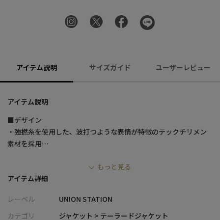
アイテム説明
サイズガイド
ユーザーレビュー
アイテム説明
■デザイン
・強撚糸を使用した、波打つような表情が特徴のテックチリメン
素材を採用
・本来は和装や上質な洋品に使われる素材を、現代的なセットア
もっと見る
ップアイテムに昇華
アイテム詳細
・ポリエステル100％で軽く、吸水速乾性とシワになりにくさを兼
ね備えたイージーケア仕様
レーベル
UNION STATION
・ストレッチ性があり、動きやすく快適な着用感
・ハンドウォッシャブル対応で、デイリーに使いやすい一着
カテゴリ
ジャケット > テーラードジャケット