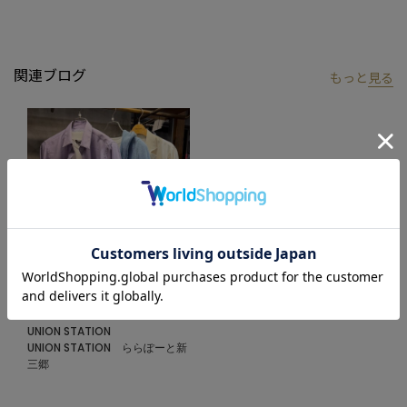
アメリカントラッドを軸にアメリカンカルチャー、ストリート、
ワーク、アウトドアといった多様なスタイル・文化を柔軟に取り
入れながら、現代の大人にふさわしいファッションを追求するブ
関連ブログ
もっと
見る
ランドです。
▼Instagram：@unionstation_official
2026.06.29
SALEスタート‼︎
UNION STATION
UNION STATION ららぽーと新
三郷