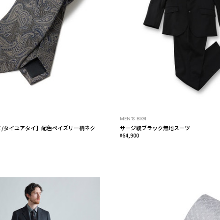
MEN’S BIGI
 TIE /タイユアタイ】配色ペイズリー柄ネク
サージ綾ブラック無地スーツ
¥64,900