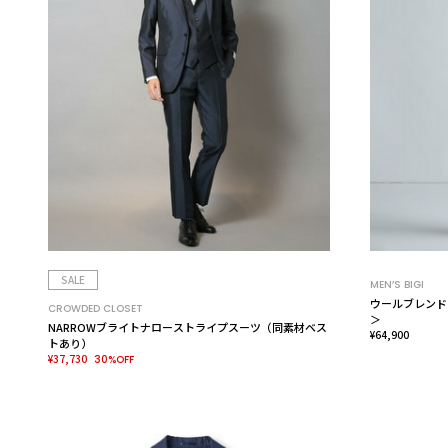
SALE
MEN’S BIGI
ウールブレンド
CROWDED CLOSET
＞
NARROWブライトナローストライプスーツ（同素材ベス
¥64,900
トあり）
¥37,730
30%OFF