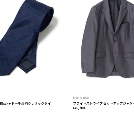
MEN’S BIGI
柄xシャドー千鳥柄クレリックタイ
ブライトストライプ セットアップジャケ
¥46,200