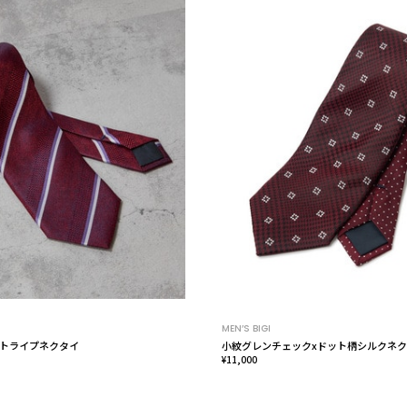
MEN’S BIGI
トライプネクタイ
小紋グレンチェックxドット柄シルクネ
¥11,000