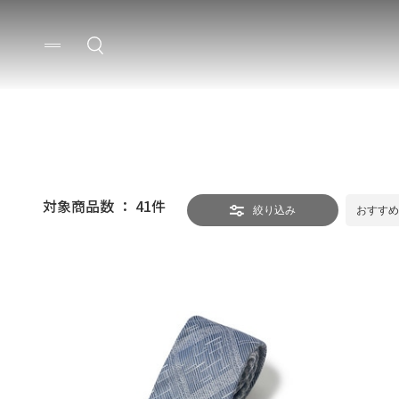
対象商品数 ：
41
件
絞り込み
おすすめ