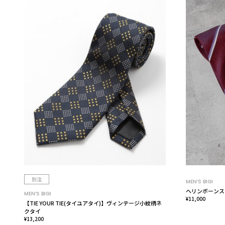
別注
MEN’S BIGI
ヘリンボーンス
MEN’S BIGI
¥11,000
【TIE YOUR TIE(タイユアタイ)】ヴィンテージ小紋柄ネ
クタイ
¥13,200