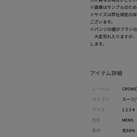
※画像はサンプルのた
※サイズは弊社規定の
ございます。
※パンツの裾がフラシ仕
大変恐れ入りますが、
します。
アイテム詳細
レーベル
CROWD
カテゴリ
スーツ/
サイズ
1 2 3 4
性別
MENS
素材
毛50%