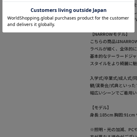
同柄、同素材のベストを
スーツセットアップとし
メーカー品番：M0151FV
【NARROWモデル】
こちらの商品はNARR
ラペルが細く、全体的
基本的なテーラードジャ
スタイルをより綺麗に魅
入学式/卒業式/成人式/
観/演奏会/式典といっ
幅広いシーンでご着用い
【モデル】
身長:185cm 胸囲:91cm
※照明・光の加減、PC
方が異なる場合がござい