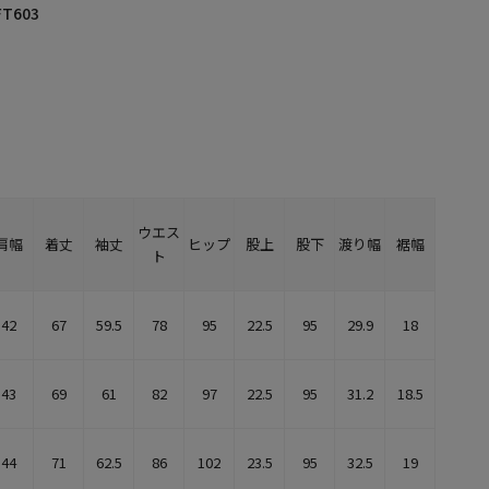
FT603
ウエス
肩幅
着丈
袖丈
ヒップ
股上
股下
渡り幅
裾幅
ト
42
67
59.5
78
95
22.5
95
29.9
18
43
69
61
82
97
22.5
95
31.2
18.5
44
71
62.5
86
102
23.5
95
32.5
19