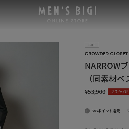
SALE
CROWDED CLOSET
NARRO
（同素材ベ
¥
53,900
% OF
30
343ポイント還元