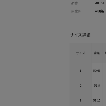
品番
M0151
原産国
中国製
サイズ詳細
サイズ
身幅
1
50.65
2
51.9
3
53.15