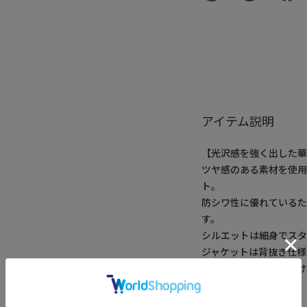
アイテム説明
【光沢感を強く出した
ツヤ感のある素材を使
ト。
防シワ性に優れている
す。
シルエットは細身でスタ
ジャケットは背抜き仕様
チーフとしてお使い頂け
【スリーピース対応】