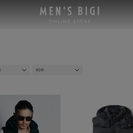
順
60件