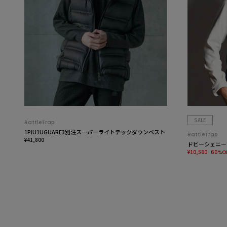
SALE
RattleTrap
1PIU1UGUARE3別注スーパーライトテックダウンベスト
RattleTrap
¥41,800
ドビーシェニー
¥10,560
60%O