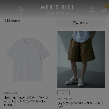
0
1789 Items
並び順
MEN’S BIGI
SALE
【ACTIVE TAILOR/アクティブテイラ
RattleTrap
ー】シルケットスムースクルーネックT
ヴィンテージツイルルーズショートパ
シャツ＜接触冷感 / UVカット＞
¥9,900
ンツ