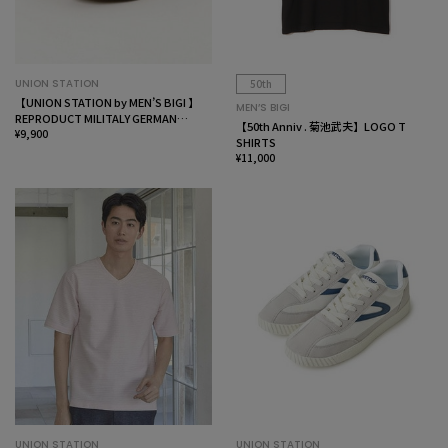
UNION STATION
50th
【UNION STATION by MEN’S BIGI 】
MEN’S BIGI
REPRODUCT MILITALY GERMAN
【50th Anniv . 菊池武夫】LOGO T
TRAINER ジャーマントレーナー
¥9,900
SHIRTS
¥11,000
UNION STATION
UNION STATION