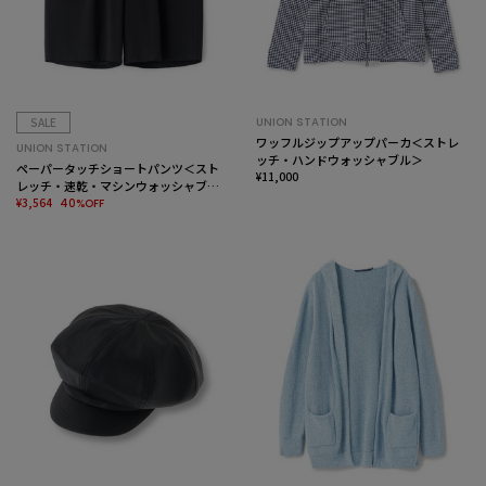
SALE
UNION STATION
ワッフルジップアップパーカ＜ストレ
UNION STATION
ッチ・ハンドウォッシャブル＞
ペーパータッチショートパンツ＜スト
¥11,000
レッチ・速乾・マシンウォッシャブ
ル・イージーケア・接触冷感＞
¥3,564
40%OFF