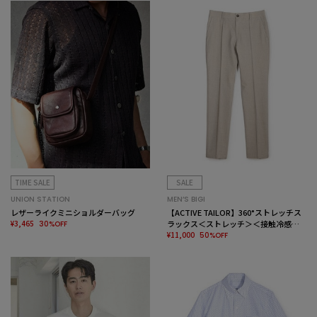
TIME SALE
SALE
UNION STATION
MEN’S BIGI
レザーライクミニショルダーバッグ
【ACTIVE TAILOR】360°ストレッチス
¥3,465
ラックス＜ストレッチ＞＜接触冷感＞
30%OFF
＜速乾＞
¥11,000
50%OFF