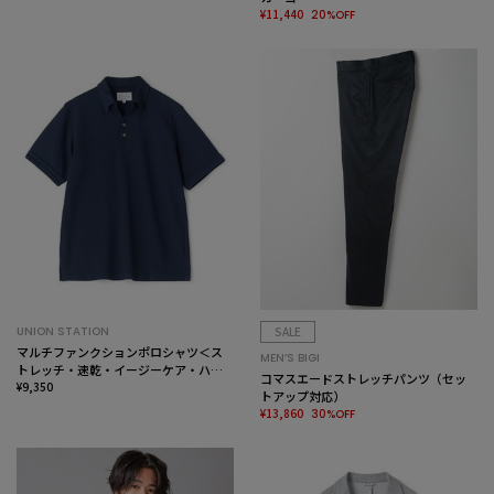
¥11,440
20%OFF
UNION STATION
SALE
マルチファンクションポロシャツ＜ス
MEN’S BIGI
トレッチ・速乾・イージーケア・ハン
コマスエードストレッチパンツ（セッ
ドウォッシャブル・UVカット・ 抗菌・
¥9,350
トアップ対応）
防臭＞
¥13,860
30%OFF