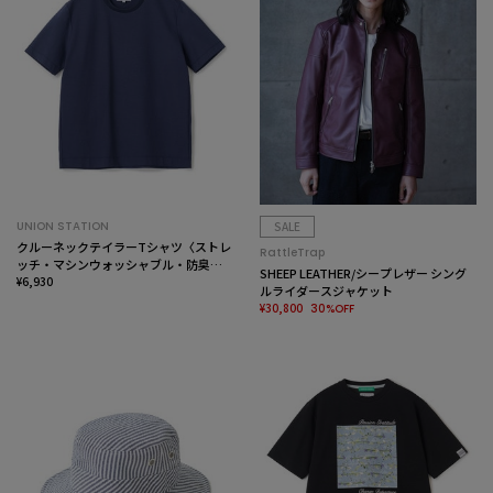
UNION STATION
SALE
クルーネックテイラーTシャツ〈ストレ
RattleTrap
ッチ・マシンウォッシャブル・防臭・
SHEEP LEATHER/シープレザー シング
接触冷感〉
¥6,930
ルライダースジャケット
¥30,800
30%OFF