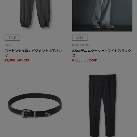
SALE
SALE
FUSE
RattleTrap
コットンナイロンピグメント加工パン
8.5ozデニムツータックワイドスラック
ツ
ス
¥9,900
¥7,150
50%OFF
50%OFF