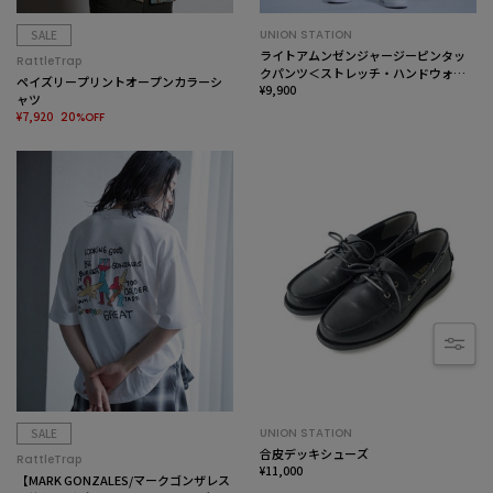
SALE
UNION STATION
ライトアムンゼンジャージーピンタッ
RattleTrap
クパンツ＜ストレッチ・ハンドウォッ
ペイズリープリントオープンカラーシ
シャブル＞
¥9,900
ャツ
¥7,920
20%OFF
SALE
UNION STATION
合皮デッキシューズ
RattleTrap
¥11,000
【MARK GONZALES/マークゴンザレス