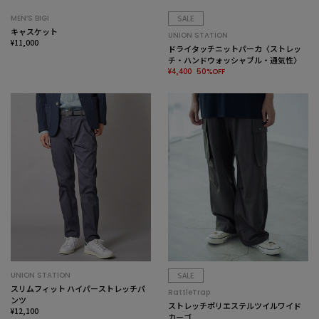
MEN’S BIGI
SALE
キャスケット
UNION STATION
¥11,000
ドライタッチニットパーカ〈ストレッ
チ・ハンドウォッシャブル・通気性〉
¥4,400
50%OFF
UNION STATION
SALE
スリムフィット ハイパーストレッチパ
RattleTrap
ンツ
ストレッチポリエステルツイルワイド
¥12,100
カーゴ