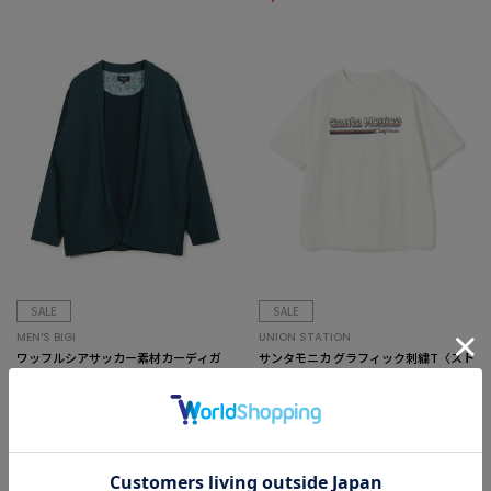
SALE
SALE
MEN’S BIGI
UNION STATION
ワッフルシアサッカー素材カーディガ
サンタモニカ グラフィック刺繍T〈スト
ン
レッチ・ハンドウォッシャブル〉
¥10,560
¥3,465
40%OFF
50%OFF