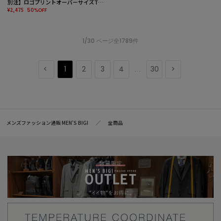
別注】ロゴプリントオーバーサイズTシ
ャツ
¥2,475
50%OFF
1/30 ページ全1789件
1
2
3
4
30
...
メンズファッション通販 MEN'S BIGI
全商品