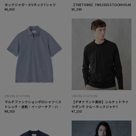
タックジャガードVネックTシャツ
【TRETORN】TMS1535 STOCKHOLM
¥6,930
¥5,390
UNION STATION
UNION STATION
マルチファンクションポロシャツ＜ス
【デオトラント素材】シルケットライ
トレッチ・速乾・イージーケア・ハン
クポンチ クルーネックジャケT
ドウォッシャブル・UVカット・ 抗菌・
¥9,350
¥7,150
防臭＞