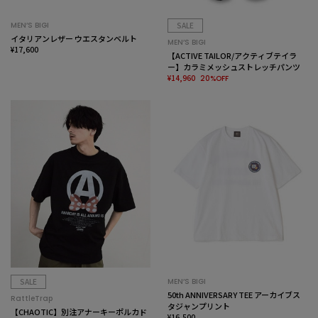
MEN’S BIGI
SALE
イタリアンレザー ウエスタンベルト
MEN’S BIGI
¥17,600
【ACTIVE TAILOR/アクティブテイラ
ー】カラミメッシュストレッチパンツ
¥14,960
20%OFF
SALE
MEN’S BIGI
50th ANNIVERSARY TEE アーカイブス
RattleTrap
タジャンプリント
【CHAOTIC】別注アナーキーポルカド
¥16,500