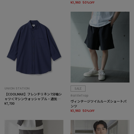
¥3,960
50%OFF
UNION STATION
SALE
【COOLMAX】フレンチリネン7分袖シ
RattleTrap
ャツ＜マシンウォッシャブル・通気性
ヴィンテージツイルルーズショートパ
＞
¥7,700
ンツ
¥3,960
50%OFF