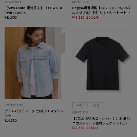
MEN’S BIGI
MEN’S BIGI
【50th Anniv . 菊池武夫】TECHWOOL
Begin6月号掲載【COVEROSS W/カバ
TWILL PANTS
ロスダブル】別注 リカバリーセットア
¥41,800
ップジャケット＜リラックス効果/スト
¥43,120
20%OFF
レッチ/セラメア＞
RattleTrap
SALE
別注
デニムパッチワーク7分袖ウエスタンシ
MEN’S BIGI
ャツ
【COLE HAAN/コール ハーン】別注 ハ
¥14,850
ニカムジャージ素材ジャケットTEE<抗
菌/UVカット/4WAYストレッチ>
¥12,320
20%OFF