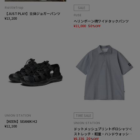
RattleTrap
SALE
【JUST PLAY】立体ジョガーパンツ
FUSE
¥13,200
ヘリンボーン柄ワイドタックパンツ
¥11,000
50%OFF
UNION STATION
TIME SALE
【KEEN】SEANIK H2
UNION STATION
¥12,100
ドットメッシュプリントポロシャツ＜
ストレッチ・軽量・ハンドウォッシャ
ブル・通気性＞
¥6,336
20%OFF