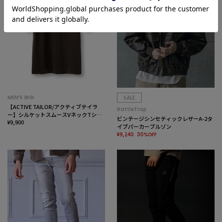
MEN’S BIGI
SALE
【ACTIVE TAILOR/アクティブテイラ
RattleTrap
ー】シルケットスムースVネックTシャ
ビンテージシンセティックレザーA-2タ
ツ＜接触冷感 / UVカット＞
¥9,900
イプパーカーブルゾン
¥9,240
30%OFF