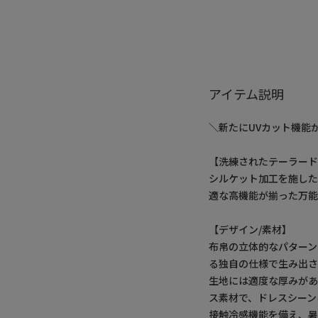
アイテム説明
＼新たにUVカット機能
【洗練されたテーラード
シルケット加工を施し
適な高機能が揃った万
【デザイン/素材】
布帛の立体的なパターン
る独自の仕様で生み出さ
生地には適度な厚みが
ス素材で、ドレスシーン
接触冷感機能を備え、暑