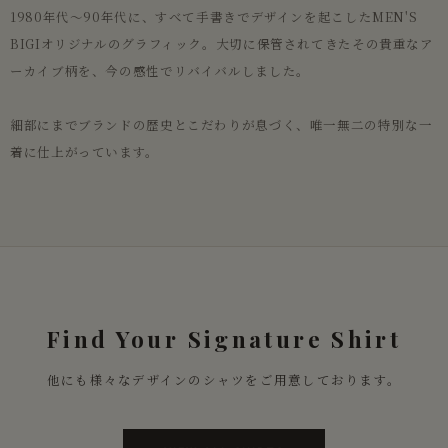
1980年代〜90年代に、すべて手書きでデザインを起こしたMEN'S
BIGIオリジナルのグラフィック。大切に保管されてきたその貴重なア
ーカイブ柄を、今の感性でリバイバルしました。
細部にまでブランドの歴史とこだわりが息づく、唯一無二の特別な一
着に仕上がっています。
Find Your Signature Shirt
他にも様々なデザインのシャツをご用意しております。