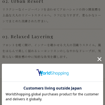
02. Urban Resort
リラクシーなイージーパンツを合わせてアロハシャツの持つ開放感を
上品な大人のリゾートスタイルへ。ラフになりすぎず、柔らかなトー
ンでまとめた洗練された佇まい。
03. Relaxed Layering
フロントを軽く開け、インナーを覗かせる大人の羽織りスタイル。風
をはらんで美しく揺れるレーヨンリネンのしなやかなドレープが、気
取らない開放感の中に知的な色気を醸し出す。
Quality & Detail