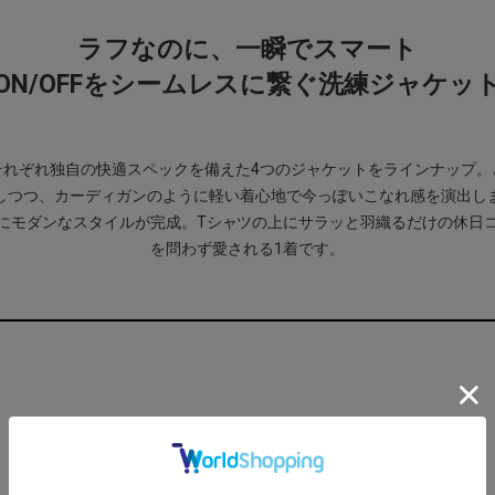
ラフなのに、一瞬でスマート
ON/OFFをシームレスに繋ぐ洗練ジャケッ
それぞれ独自の快適スペックを備えた4つのジャケットをラインナップ。
しつつ、カーディガンのように軽い着心地で今っぽいこなれ感を演出し
にモダンなスタイルが完成。Tシャツの上にサラッと羽織るだけの休日
を問わず愛される1着です。