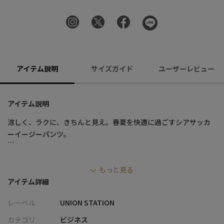
アイテム説明
サイズガイド
ユーザーレビュー
アイテム説明
涼しく、ラクに、きちんと見え。春夏を快適に過ごすシアサッカ
ーイージーパンツ。
■デザイン
もっと見る
・ポリエステル糸を使用したシアサッカー素材で、軽量かつシワ
アイテム詳細
になりにくいイージーケア仕様
・凹凸のある生地感により肌離れが良く、汗ばむ季節でもさらっ
レーベル
UNION STATION
とした穿き心地
・ウエストゴムシャーリング仕様でフィット感が高く、1サイズ程
カテゴリ
ビジネス