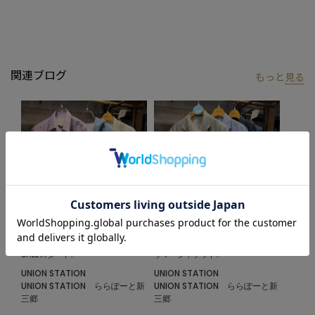
■model
185cm size:L
【UNION STATION by mens bigi/ユニオンステーション バイ メン
関連ブログ
もっと
見る
ズビギ】
アメリカントラッドを軸にアメリカンカルチャー、ストリート、
ワーク、アウトドアといった多様なスタイル・文化を柔軟に取り
入れながら、現代の大人にふさわしいファッションを追求するブ
ランドです。
▼Instagram：@unionstation_official
2026.06.29
2026.06.24
SALEスタート‼︎
サマージャケット‼︎
UNION STATION
UNION STATION
UNION STATION ららぽーと新
UNION STATION ららぽーと新
三郷
三郷