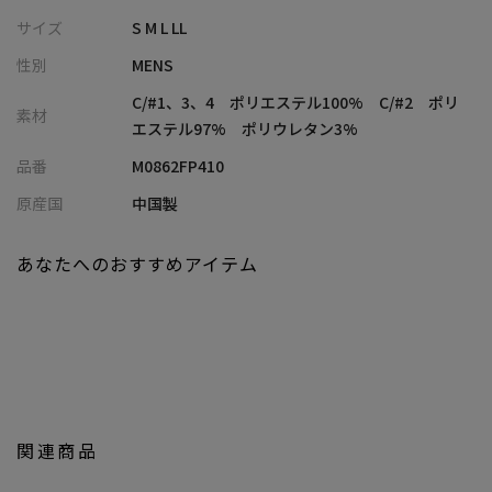
度のシルエット調整が可能
サイズ
S M L LL
・リラックス感がありながらも、すっきり見えする大人のイージ
性別
MENS
ーパンツデザイン
・同素材ジャケットと合わせてセットアップスタイルも楽しめる
C/#1、3、4 ポリエステル100% C/#2 ポリ
素材
汎用性の高い一本
エステル97% ポリウレタン3%
品番
M0862FP410
■コーディネート提案
・同素材ジャケットと合わせたセットアップで、清涼感のあるス
原産国
中国製
マートカジュアルに
・Tシャツやポロシャツと合わせて、休日のリラックススタイルを
あなたへのおすすめアイテム
上品に格上げ
・シャツ＋レザーシューズでまとめれば、夏のきれいめオフィス
カジュアルにも対応
・サンダルやスニーカーと合わせた、抜け感のあるリゾートライ
クな着こなしにもおすすめ
■セットアップ
関連商品
シアサッカーテーラードジャケット
：M0862FJ408