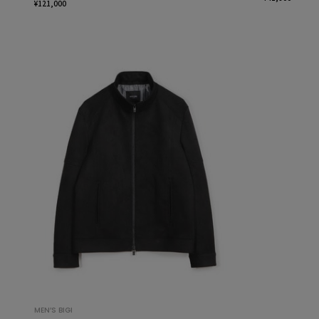
¥121,000
MEN’S BIGI