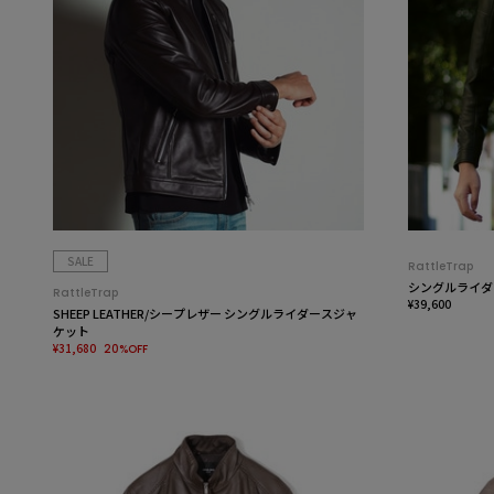
SALE
RattleTrap
シングルライダ
RattleTrap
¥39,600
SHEEP LEATHER/シープレザー シングルライダースジャ
ケット
¥31,680
20%OFF