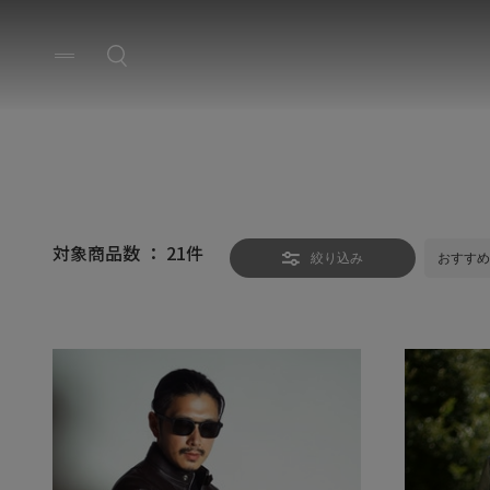
対象商品数 ：
21
件
絞り込み
おすすめ