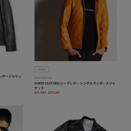
SALE
レザージャケッ
RattleTrap
SHEEP LEATHER/シープレザー シングルライダースジャ
ケット
¥31,680
20%OFF