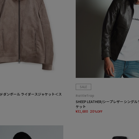
SALE
ドダンボール ライダースジャケット＜ス
RattleTrap
SHEEP LEATHER/シープレザー シン
ケット
¥31,680
20%OFF