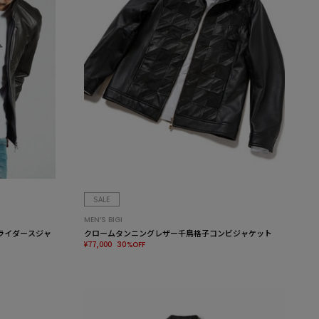
SALE
MEN’S BIGI
グルライダースジャ
クロームタンニングレザー千鳥格子コンビジャケット
¥77,000
30%OFF