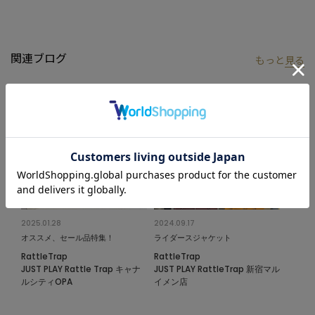
境、設定により実際のカラーと画像の色味が違って見える場合が
御座います。予めご了承の上、ご注文下さい。
※屋外での撮影画像は光の加減で、実際の商品より明るく見える
関連ブログ
もっと
見る
場合が御座います。商品の色味は生地アップ・スタジオ撮影の画
像をご参考下さい。
※他のキャンペーンにより、期間中に価格が変動する場合があり
ます。※セールは予告なく終了させていただく場合もあります。
2025.01.28
2024.09.17
オススメ、セール品特集！
ライダースジャケット
RattleTrap
RattleTrap
JUST PLAY Rattle Trap キャナ
JUST PLAY RattleTrap 新宿マル
ルシティOPA
イメン店