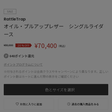
SALE
RattleTrap
オイル・プルアップレザー シングルライダ
ース
¥
70,400
¥
88,000
% OFF
20
（税込）
640ポイント還元
ポイントプログラムについて
※付与されるポイントは会員クラスやキャンペーンにより異なります。正しい
ポイント数はカートに進んだ際の表示をご確認ください
色とサイズを選択
お気に入りに追加
過去の購入商品をみる