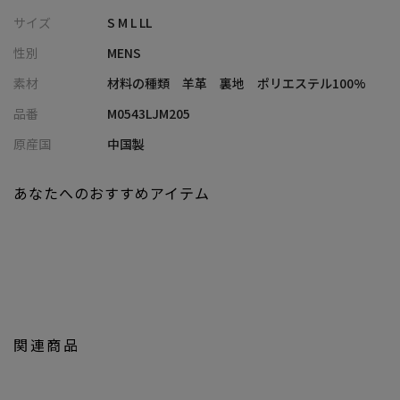
これまで展開してきたレザージャケットの中でも、今までにない
サイズ
S M L LL
デザインを提案。
性別
MENS
定番のレザージャケットをお持ちの方にもぜひゲットしていただ
きたい1枚です。
素材
材料の種類 羊革 裏地 ポリエステル100%
品番
M0543LJM205
【オイル・プルアップレザー】
オイル・プルアップレザーは、一般的なオイルレザーよりも多く
原産国
中国製
オイルが染み込んでいます。
特徴は折り曲げた時の色の変化です。
あなたへのおすすめアイテム
折り曲げるなど圧力がかかる部分では、オイルが移動して、白っ
ぽい色になります。
そのレザーの性質を生かして、レザーに圧力を掛け、白く仕上がっ
ています。
【画像に関するご注意】
関連商品
※画像はサンプルです。仕様が変更になることがありますのであ
らかじめご了承ください。
※商品の色味につきまして、お客様のお使いのPCのモニター環