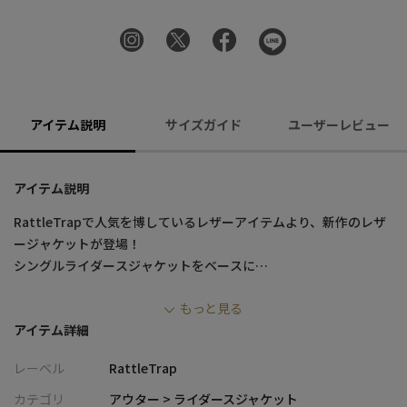
アイテム説明
サイズガイド
ユーザーレビュー
アイテム説明
RattleTrapで人気を博しているレザーアイテムより、新作のレザ
ージャケットが登場！
シングルライダースジャケットをベースに
新たにオイル・プルアップレザーを使用したスペシャルなアイテ
もっと見る
ムを展開
アイテム詳細
ラム革を使用しており、しっとりと柔らかく、手に吸いつくよう
レーベル
RattleTrap
に感じられる特別な1枚に仕上げました。
カテゴリ
アウター > ライダースジャケット