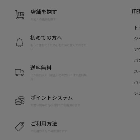
店舗を探す
IT
お近くの店舗を探す
ト
初めての方へ
ジ
もっと便利に！たのしむために覚えておきた
ア
い
パ
送料無料
ス
10,000円以上（税込）のお買い上げで送料無
料
バ
シ
ポイントシステム
お買い物毎に1pt=1円でご利用頂けます
ご利用方法
ご利用方法をご確認頂けます