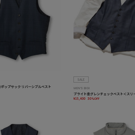
SALE
/ポップサック リバーシブルベスト
MEN’S BIGI
ブライト杢グレンチェックベスト＜スリ
¥15,400
30%OFF