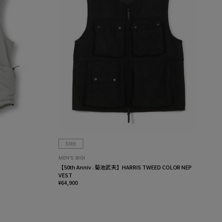
50th
MEN’S BIGI
【50th Anniv . 菊池武夫】HARRIS TWEED COLOR NEP
VEST
¥64,900