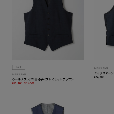
SALE
MEN’S BIGI
ミックスヤーン
MEN’S BIGI
¥24,200
ウールメランジ千鳥格子ベスト＜セットアップ＞
¥15,400
30%OFF