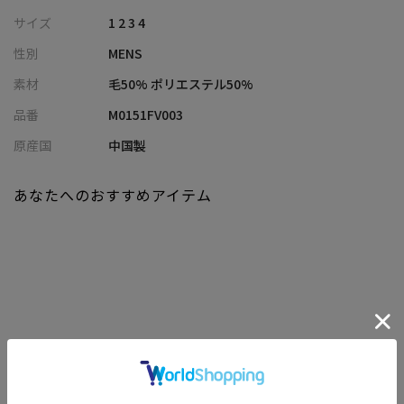
ーマルな場面でも洗練された印象を与えます。
サイズ
1 2 3 4
性別
MENS
【シルエット】
細身のシルエットが特徴で、着用するだけでスタイリッシュな印
素材
毛50% ポリエステル50%
象を引き出します。
品番
M0151FV003
適度にフィットするデザインが、体のラインを美しく際立たせ、
スマートで洗練された雰囲気を纏える一着に仕上がっています。
原産国
中国製
この絶妙なフィット感により、動きやすさとエレガンスを兼ね備
えています。
あなたへのおすすめアイテム
【ディテール】
リバーシブル仕様となっており、ネイビーとグレー、2色の異なる
スタイルを楽しむことができます。
スリーピースとしてはもちろんお手持ちのスーツやジャケットに
合わせて着用いただけます。
関連商品
【対応ジャケット / パンツ】
ジャケット
：M0151FJ003
パンツ
：M0151FP003