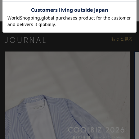
モデル 身長184cm 胸囲95cm ウエスト78cm ヒップ94cm 着用サ
イズ：03（L）
※照明・光の加減、PCやスマートフォンなどの環境により、製品
JOURNAL
もっと
見る
と画像のカラーの見え方が異なる場合がございます。
※画像はサンプルのため、色味やサイズ等の仕様が変更になる場
合がございます。
※サイズは弊社規定の採寸によって記載しておりますが、若干の
個体差が生じる場合がございます。