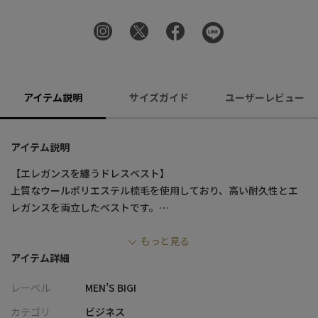
アイテム説明
サイズガイド
ユーザーレビュー
アイテム説明
【エレガンスを纏うドレスベスト】
上質なウールポリエステル梳毛を使用しており、高い耐久性とエ
レガンスを両立したベストです。
もっと見る
【素材/デザイン】
アイテム詳細
メランジ調のチェック柄がクラシックな魅力を引き立て、ホップ
サックのような組織が織り成す独特の風合いが、視覚的にも触覚
レーベル
MEN’S BIGI
的にも高級感を演出します。
この素材選びとデザインの組み合わせが、ビジネスシーンやフォ
カテゴリ
ビジネス