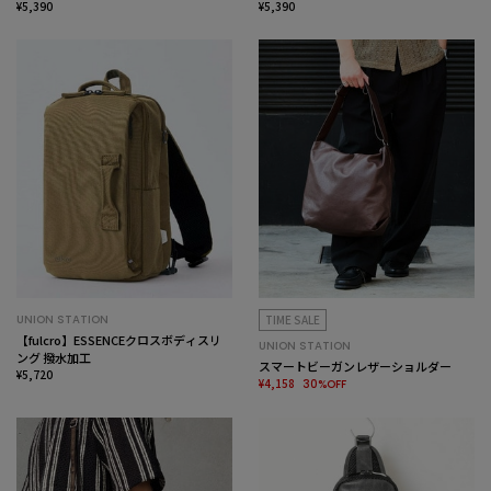
¥5,390
¥5,390
UNION STATION
TIME SALE
【fulcro】ESSENCEクロスボディスリ
UNION STATION
ング 撥水加工
スマートビーガンレザーショルダー
¥5,720
¥4,158
30%OFF