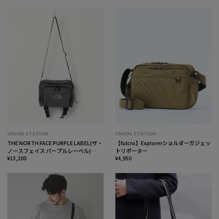
UNION STATION
UNION STATION
THE NORTH FACE PURPLE LABEL(ザ・
【fulcro】Explorerショルダーガジェッ
ノースフェイス パープルレーベル)
トリポーター
CORDURA ナイロン ショルダーバッグ
¥13,200
¥4,950
(N25FU080)