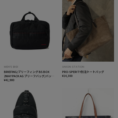
MEN’S BIGI
UNION STATION
BRIEFING/ブリーフィング BS BOX
PRO-SPERITY別注トートバッグ
2WAY PACK AG ブリーフバッグ/バック
¥14,300
パック
¥42,900