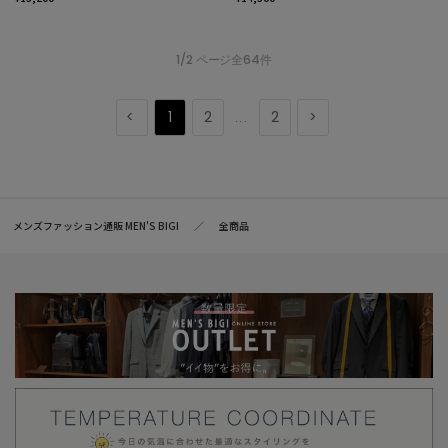
(N25FU080)
1/2 ページ全64件
1
2
2
...
メンズファッション通販 MEN'S BIGI
全商品