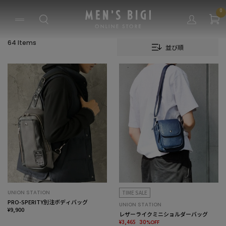
0
64 Items
並び順
UNION STATION
TIME SALE
PRO-SPERITY別注ボディバッグ
UNION STATION
¥9,900
レザーライクミニショルダーバッグ
¥3,465
30%OFF