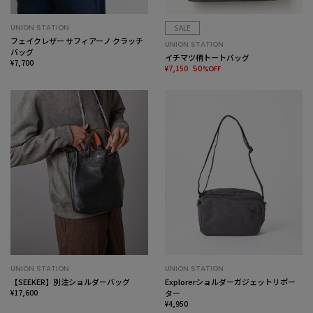
UNION STATION
SALE
フェイクレザー サフィアーノ クラッチ
UNION STATION
バッグ
イチマツ柄トートバッグ
¥7,700
¥7,150
50%OFF
UNION STATION
UNION STATION
【SEEKER】別注ショルダーバッグ
Explorerショルダーガジェットリポー
¥17,600
ター
¥4,950