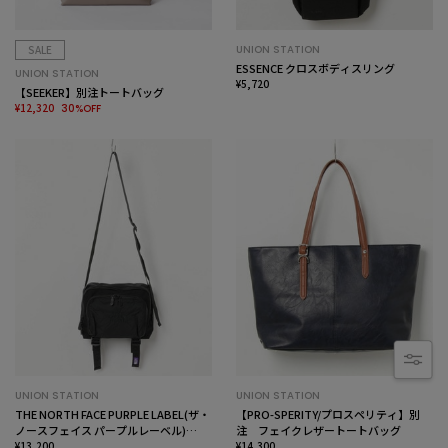
SALE
UNION STATION
ESSENCE クロスボディスリング
UNION STATION
¥5,720
【SEEKER】別注トートバッグ
¥12,320
30%OFF
UNION STATION
UNION STATION
THE NORTH FACE PURPLE LABEL(ザ・
【PRO-SPERITY/プロスペリティ】別
ノースフェイス パープルレーベル)
注 フェイクレザートートバッグ
CORDURA ナイロン ショルダーバッグ
¥13,200
¥14,300