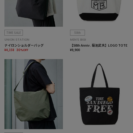
TIME SALE
50th
UNION STATION
MEN’S BIGI
ナイロンショルダーバッグ
【50th Anniv . 菊池武夫】LOGO TOTE
¥4,158
¥9,900
30%OFF