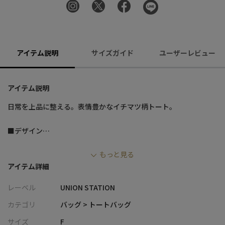
アイテム説明
サイズガイド
ユーザーレビュー
アイテム説明
日常を上品に整える。表情豊かなイチマツ柄トート。
■デザイン
・イチマツ柄を編み込んだ立体的でモダンな素材感がスタイルの
もっと見る
アクセントに
アイテム詳細
・ハンドルや一部パーツに合皮レザーを採用し、上品さと程よい
存在感をプラス
レーベル
UNION STATION
・外側に1つ、内側に2つのサブポケットを配置し、スマホ・小物
をすっきり整理可能
カテゴリ
バッグ > トートバッグ
・通勤から休日まで幅広く使える、シンプルで洗練されたルック
サイズ
F