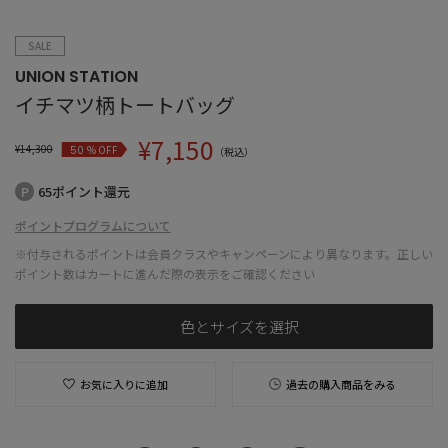
SALE
UNION STATION
イチマツ柄トートバッグ
¥
7,150
¥
14,300
% OFF
50
（税込）
65ポイント還元
ポイントプログラムについて
※付与されるポイントは会員クラスやキャンペーンにより異なります。正しい
ポイント数はカートに進んだ際の表示をご確認ください
色とサイズを選択
お気に入りに追加
過去の購入商品をみる