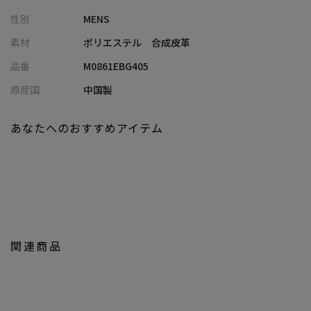
ス
性別
MENS
■コーディネート提案
素材
ポリエステル 合成皮革
・ジャケット＋スラックスに合わせて、きれいめ通勤スタイルの
品番
M0861EBG405
アップデートに
・ニット×ワイドパンツの大人カジュアルに、モダンな柄で個性
原産国
中国製
をひとさじ
・モノトーンコーデの仕上げとして取り入れ、バッグを主役にし
あなたへのおすすめアイテム
たシンプルスタイルに
【UNION STATION by mens bigi/ユニオンステーション バイ メン
ズビギ】
アメリカントラッドを軸にアメリカンカルチャー、ストリート、
ワーク、アウトドアといった多様なスタイル・文化を柔軟に取り
入れながら、現代の大人にふさわしいファッションを追求するブ
関連商品
ランドです。
▼Instagram：@unionstation_official