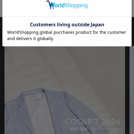
にもおすすめ
■model185cm size:L
【UNION STATION by mens bigi/ユニオンステーション バイ メン
JOURNAL
もっと
見る
ズビギ】
アメリカントラッドを軸にアメリカンカルチャー、ストリート、
ワーク、アウトドアといった多様なスタイル・文化を柔軟に取り
入れながら、現代の大人にふさわしいファッションを追求するブ
ランドです。
▼Instagram：@unionstation_official