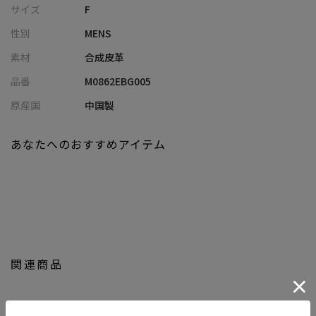
サイズ
F
・汚れが気になった際もさっと拭き取れる、イージーケア仕様で
性別
MENS
デイリーに活躍
・内装には背面ポケットを備え、小物の仕分けや取り出しもスム
素材
合成皮革
ーズ
品番
M0862EBG005
・カジュアルからきれいめまで幅広く対応する、汎用性の高いデ
ザイン
原産国
中国製
・アイボリー／ダークブラウン／ネイビー／ブラックのベーシッ
クで使いやすい4色展開
あなたへのおすすめアイテム
■コーディネート提案
・Tシャツ×デニムに合わせて、シンプルなカジュアルスタイルの
アクセントに
・シャツやポロと合わせて、きれいめカジュアルな大人コーデに
・セットアップスタイルに取り入れて、抜け感のあるこなれた印
象に
関連商品
・ショーツスタイルに合わせて、軽快でアクティブな夏のスタイ
リングに
・モノトーンコーデに合わせて、洗練されたミニマルな着こなし