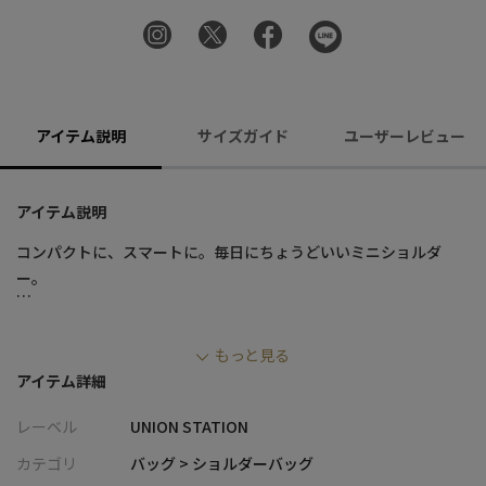
アイテム説明
サイズガイド
ユーザーレビュー
アイテム説明
コンパクトに、スマートに。毎日にちょうどいいミニショルダ
ー。
■デザイン
もっと見る
・フラップ付きのミニマルなデザインで、シンプルながら上品な
アイテム詳細
印象に仕上げたオリジナルバッグ
・コンパクトなサイズ感ながら、日常使いに必要な荷物をしっか
レーベル
UNION STATION
り収納できるバランス設計
・素材には合成皮革を使用し、レザーライクな高級感と扱いやす
カテゴリ
バッグ > ショルダーバッグ
さを両立