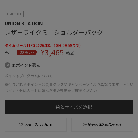
TIME SALE
UNION STATION
レザーライクミニショルダーバッグ
タイムセール価額(2026年8月10日 09:59まで)
¥
3,465
¥
4,950
% OFF
30
（税込）
31ポイント還元
ポイントプログラムについて
※付与されるポイントは会員クラスやキャンペーンにより異なります。正しい
ポイント数はカートに進んだ際の表示をご確認ください
色とサイズを選択
お気に入りに追加
過去の購入商品をみる