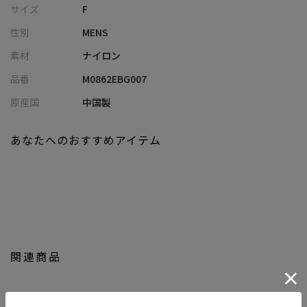
サイズ
F
応
性別
MENS
・軽さと柔軟性を兼ね備え、長時間の使用でもストレスフリー
素材
ナイロン
■コーディネート提案
品番
M0862EBG007
・Tシャツ×デニムと合わせて、軽快なカジュアルスタイルに
・シャツ×スラックスと合わせて、程よく抜け感のあるきれいめ
原産国
中国製
コーデに
・セットアップに合わせて、ラフさをプラスしたオンオフ兼用ス
あなたへのおすすめアイテム
タイルに
・スウェットやパーカーと合わせて、リラックス感のあるデイリ
ーコーデに
・発色の良いカラーを選んで、シンプルコーデのアクセント使い
にもおすすめ
【UNION STATION by mens bigi/ユニオンステーション バイ メン
関連商品
ズビギ】
アメリカントラッドを軸にアメリカンカルチャー、ストリート、
ワーク、アウトドアといった多様なスタイル・文化を柔軟に取り