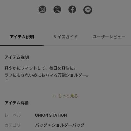
アイテム説明
サイズガイド
ユーザーレビュー
アイテム説明
軽やかにフィットして、毎日を軽快に。
ラフにもきれいめにもハマる万能ショルダー。
■デザイン
もっと見る
・軽量で扱いやすいタフなナイロン素材を使用し、デイリーに最
アイテム詳細
適な仕上がり
・A4サイズ対応の収納力で、通勤・通学にも対応可能
レーベル
UNION STATION
・内装はZIPポケット＋オープンポケットで、小物の整理がしやす
い設計
カテゴリ
バッグ > ショルダーバッグ
・無駄を省いたシンプルなデザインで、幅広いスタイリングに対