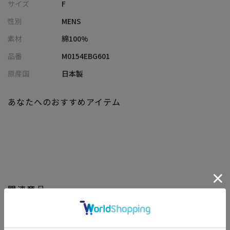
サイズ
F
大容量なので、荷物が多い日のお出かけにも、サブバッグとして
性別
MENS
もご活用いただけます。
素材
綿100%
菊池 武夫（きくち・たけお）｜クリエイティブディレクター
品番
M0154EBG601
1939年、東京都生まれ。文化学院美術科、原信子アカデミーを卒
業後、1964年から注文服の制作をスタート。海外生活を経て1970
原産国
日本製
年にファッションブランド〈BIGI（ビギ）〉を、1975年に
〈MEN'S BIGI（メンズビギ）〉を設立。1978年にはパリに
あなたへのおすすめアイテム
〈MEN'S BIGI ヨーロッパ〉を設立してパリでコレクションを発
表。その後、1984年にワールドへ移籍し〈タケオキクチ〉を立ち
上げる。一時同ブランドを離れるが、2012年にクリエイティブデ
ィレクターに復帰。2016年からはミュージシャン・布袋寅泰のツ
アー衣装も担当。現在も〈タケオキクチ〉のクリエイティブディ
レクターとして精力的に活動している。
Instagram｜@ktakeo
関連商品
モデル:身長:186cm バスト:80cm ウエスト:71cm ヒップ:89cm 着
用サイズ:03(L)