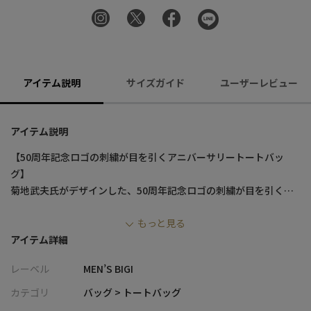
アイテム説明
サイズガイド
ユーザーレビュー
アイテム説明
【50周年記念ロゴの刺繍が目を引くアニバーサリートートバッ
グ】
菊地武夫氏がデザインした、50周年記念ロゴの刺繍が目を引くト
ートバッグ。
もっと見る
しっかりとしたハリのある素材と大容量サイズが特徴で、デイリ
アイテム詳細
ーユースから特別なシーンまで幅広く活躍します。
内側にはポケットが付いており、小物の整理にも便利です。
レーベル
MEN’S BIGI
菊地武夫氏デザインの50周年記念ロゴの刺繍がフロントに施され
ており、アニバーサリー感を高めています。
カテゴリ
バッグ > トートバッグ
また、内側にはポケットが付いており、小物の整理に便利です。