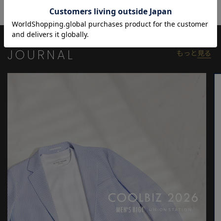
※照明・光の加減、PCやスマートフォンなどの環境により、製品
と画像のカラーの見え方が異なる場合がございます。
※画像はサンプルのため、色味やサイズ等の仕様が変更になる場
合がございます。
JOURNAL
もっと
見る
※サイズは弊社規定の採寸によって記載しておりますが、若干の
個体差が生じる場合がございます。