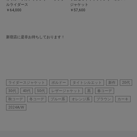
ルライダース
ジャケット
￥64,000
￥57,600
新宿店に是非お待ちしております！
ライダースジャケット
ボルドー
タイトシルエット
新作
20代
30代
40代
50代
レザージャケット
黒
春コーデ
秋コーデ
冬コーデ
ブルー系
オレンジ系
ブラウン
カーキ
2024A/W