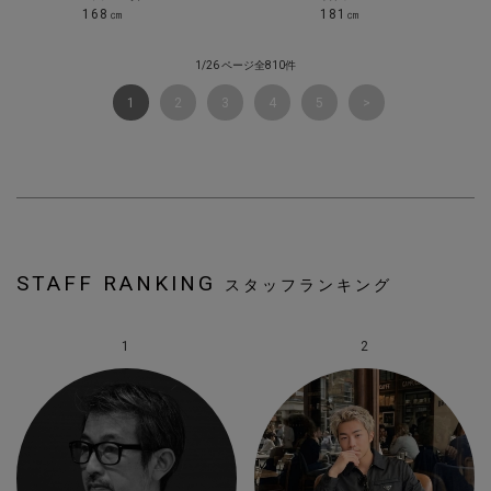
168㎝
181㎝
1/26 ページ全810件
1
2
3
4
5
STAFF RANKING
スタッフランキング
1
2