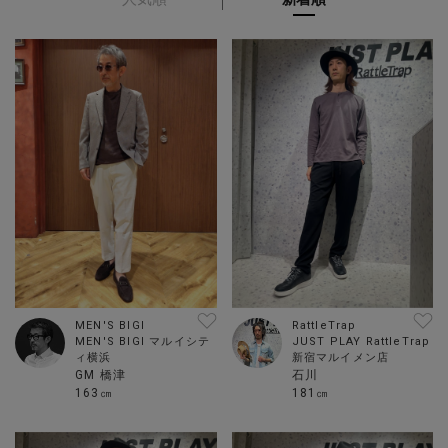
MEN'S BIGI
RattleTrap
MEN'S BIGI マルイシテ
JUST PLAY RattleTrap
ィ横浜
新宿マルイメン店
GM 橋津
石川
163㎝
181㎝