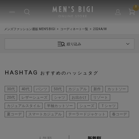
0
メンズファッション通販 MEN'S BIGI
コーディネート一覧
2024A/W
絞り込み
HASHTAG
おすすめのハッシュタグ
30代
40代
パンツ
50代
カジュアル
新作
カットソー
20代
レザーシューズ
シャツ
お出かけ
リゾート
カジュアルスタイル
半袖カットソー
シューズ
Ｔシャツ
夏コーデ
スマートカジュアル
テーラードジャケット
春コーデ
人気順
新着順