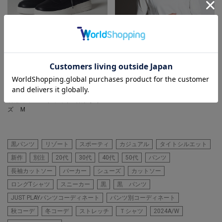
RattleTrap
RattleTrap
【1PIU1UGUARE3別注】ライン
シルケットポンチプリントTee
ストーンサイドZIPスニーカー
着用カラー ホワイト 着用サイ
着用カラー ブラック 着用サイ
ズ M
ズ M
黒パンツ
リゾート
スポーティ
カジュアル
タイトシルエット
新作
別注
20代
30代
40代
50代
パンツ
長袖カットソー
パーカー
シューズ
カットソー
ロングTシャツ
スニーカー
黒
黒 パンツ
JUST PLAYパンツコーディネート
パンツ別コーディネート
秋コーデ
冬コーデ
ストレッチ
Ｔシャツ
2024A/W