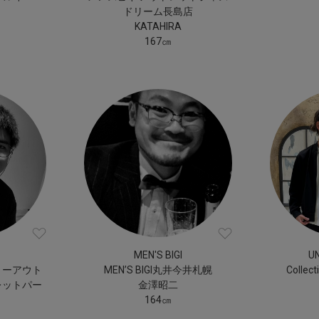
ドリーム長島店
KATAHIRA
167㎝
MEN'S BIGI
U
リーアウト
MEN’S BIGI丸井今井札幌
Colle
レットパー
金澤昭二
164㎝