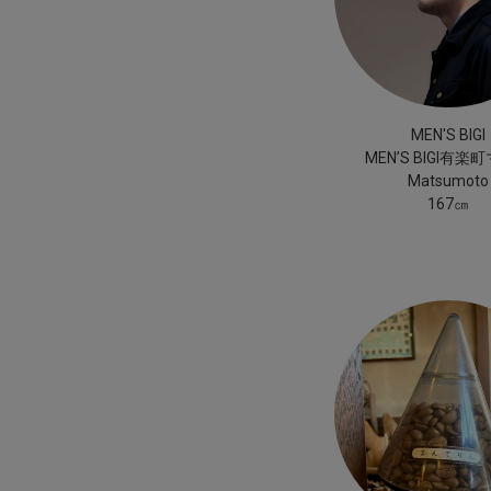
MEN'S BIGI
MEN’S BIGI有楽
Matsumoto
167㎝