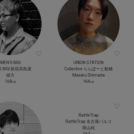
MEN'S BIGI
UNION STATION
S BIGI 新宿高島屋
Collective ららぽーと船橋
緒方
Masaru Shimada
168㎝
164㎝
RattleTrap
RattleTrap 名古屋パルコ
堀山純
167㎝