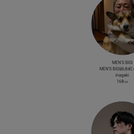
MEN'S BIGI
MEN'S BIGI錦糸
inagaki
168㎝