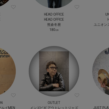
E
HEAD OFFICE
U
E
HEAD OFFICE
熊倉冬麿
ユニオン
180㎝
ON
OUTLET
宿マルイMEN
メンズビギ アウトレットジャズ
JUST PLA