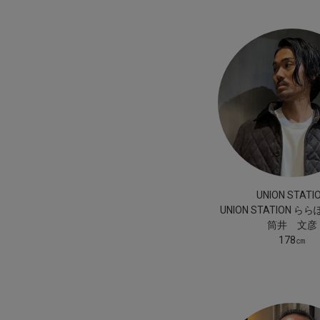
UNION STATI
UNION STATION 
筒井 文彦
178㎝