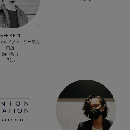
MEN'S BIGI
GI マルイファミリー溝の
口店
溝の島口
173㎝