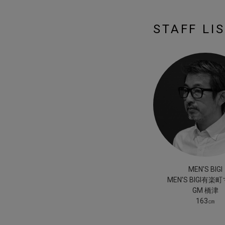
STAFF LI
MEN'S BIGI
MEN’S BIGI有楽
GM 橋津
163㎝