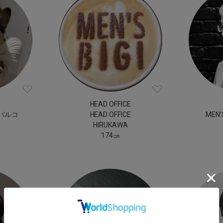
HEAD OFFICE
町パルコ
HEAD OFFICE
MEN’
HIRUKAWA
174㎝