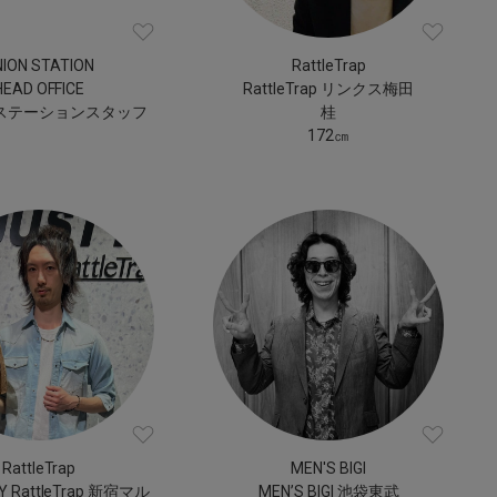
NION STATION
RattleTrap
HEAD OFFICE
RattleTrap リンクス梅田
ステーションスタッフ
桂
172㎝
RattleTrap
MEN'S BIGI
Y RattleTrap 新宿マル
MEN’S BIGI 池袋東武