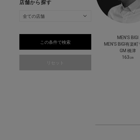
店舗から探す
MEN'S BIGI
この条件で検索
MEN’S BIGI有楽
GM 橋津
163㎝
リセット