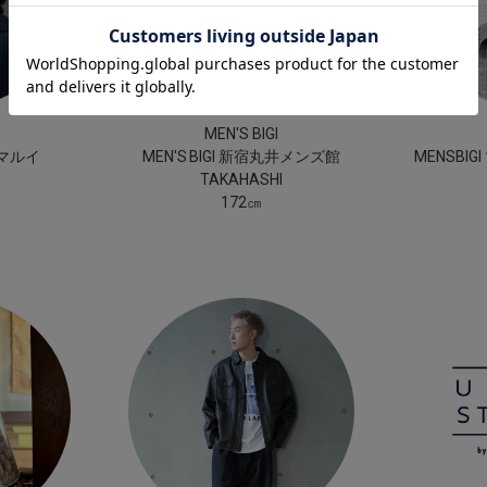
MEN'S BIGI
町マルイ
MEN'S BIGI 新宿丸井メンズ館
MENSBI
TAKAHASHI
172㎝