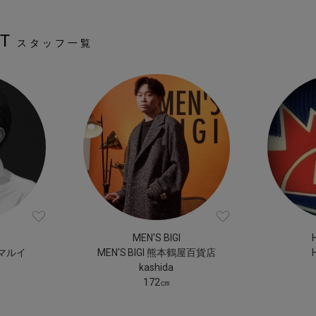
ST
スタッフ一覧
MEN'S BIGI
町マルイ
MEN'S BIGI 熊本鶴屋百貨店
kashida
172㎝