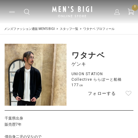
0
メンズファッション通販 MEN'S BIGI
スタッフ一覧
ワタナベ プロフィール
ワタナベ
ゲンキ
UNION STATION
Collective ららぽーと船橋
177㎝
フォローする
千葉県出身
販売歴7年
僕自身二児の父なので