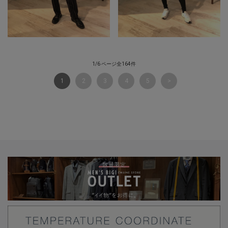
1/6 ページ全164件
1
2
3
4
5