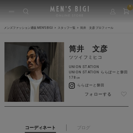
0
メンズファッション通販 MEN'S BIGI
スタッフ一覧
筒井 文彦 プロフィール
筒井 文彦
ツツイフミヒコ
UNION STATION
UNION STATION ららぽーと磐田
178㎝
ららぽーと磐田
フォローする
コーディネート
ブログ