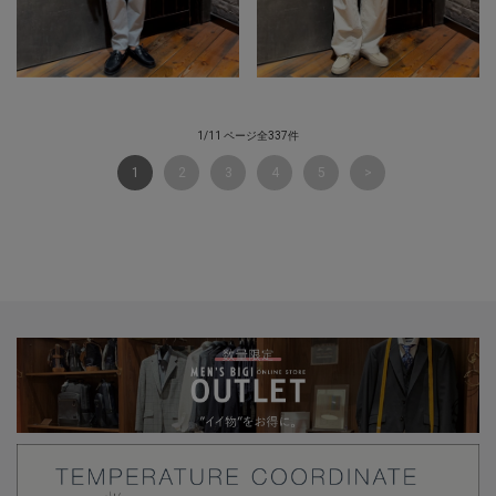
1/11 ページ全337件
1
2
3
4
5