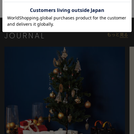
白いスニーカーやシンプルなスニーカーを合わせ、
ブルーやピンクのベースボールキャップを合わせたTOKYOらし
コーディネート。
インナーにはビッグシルエットのTシャツがオススメ。
JOURNAL
もっと
見る
●モノトーンキレイ目スタイル
カーディガン、シャツ（タイドアップ）で大人にこそ似合うコ
ーディネート。
カラーはブラック、ホワイト、グレー系でまとめるのがポイン
ト
パンツはスキニーパンツ、黒スキニー、サルエルパンツ、ホワイト
パンツ等がオススメ。
※着用画像は屋外撮影のため光の加減等で仕様が異なる場合があ
ります。ディティールや色味は、物撮り画像を参照してくださ
い。
※製造のタイミングによってブランドの織りネームが変更になる
ことがございます。あらかじめご了承ください。