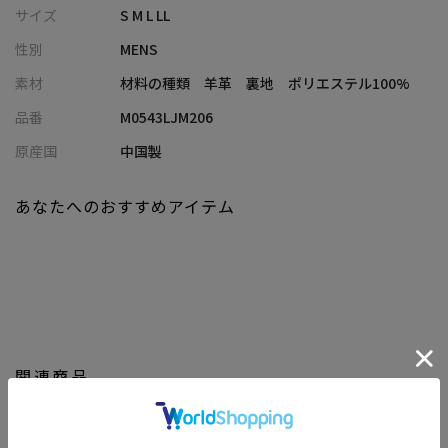
ラムナッパはしなやかで柔らかく、とても着心地が良いのが特
サイズ
S M L LL
徴。
性別
MENS
ファスナー部分には、YKK最高級のエクセラファスナーを仕様し、
洗礼された大人のライダースジャケットに仕上げました。
素材
材料の種類 羊革 裏地 ポリエステル100%
品番
M0543LJM206
定番のレザージャケットをお持ちの方にもぜひゲットしていただ
きたい1枚です。
原産国
中国製
あなたへのおすすめアイテム
【スタイリング】
●デニムパンツ、ブーツと合わせて無骨に！
白Tシャツや無地Tシャツ、オックスシャツ、ボーダートップ
ス、パーカーやカーキシャツ等シンプルなインナーに、
デニムパンツとワークブーツで合わせるワイルドでラギットな
コーディネート。
インナーをベーシックにすることでワイルドさと気品が両立し
関連商品
た着こなしがおすすめ！
●キャップとハイテクスニーカーではずしたSTREETスタイル