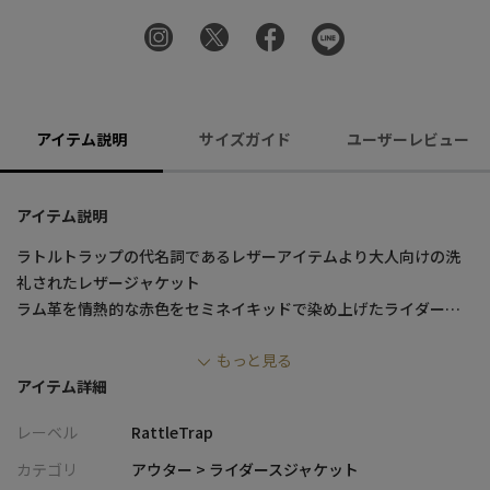
アイテム説明
サイズガイド
ユーザーレビュー
アイテム説明
ラトルトラップの代名詞であるレザーアイテムより大人向けの洗
礼されたレザージャケット
ラム革を情熱的な赤色をセミネイキッドで染め上げたライダー
ス。大阪魂を感じさせるリンクス梅田店別注シングルライダー
もっと見る
ス。
アイテム詳細
リンクス梅田店とオンラインストア限定カラー
レーベル
RattleTrap
ラムナッパ(子羊の革)を使用した新型レザーライダースジャケッ
ト。
カテゴリ
アウター > ライダースジャケット