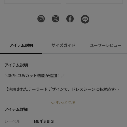
アイテム説明
サイズガイド
ユーザーレビュー
アイテム説明
＼新たにUVカット機能が追加！／
【洗練されたテーラードデザインで、ドレスシーンにも対応する
高機能インナー】
もっと見る
シルケット加工を施したスムース生地で洗練されたイメージを持
アイテム詳細
ちながら、盛夏にも最適な高機能が揃った万能スマートインナー
レーベル
MEN’S BIGI
【デザイン/素材】