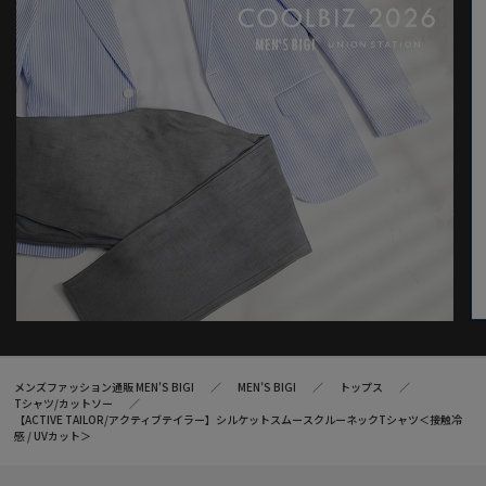
用サイズ:03(L)
※照明・光の加減、PCやスマートフォンなどの環境により、製品
と画像のカラーの見え方が異なる場合がございます。
※画像はサンプルのため、色味やサイズ等の仕様が変更になる場
合がございます。
※サイズは弊社規定の採寸によって記載しておりますが、若干の
個体差が生じる場合がございます。
メンズファッション通販 MEN'S BIGI
MEN’S BIGI
トップス
Tシャツ/カットソー
【ACTIVE TAILOR/アクティブテイラー】シルケットスムースクルーネックTシャツ＜接触冷
感 / UVカット＞