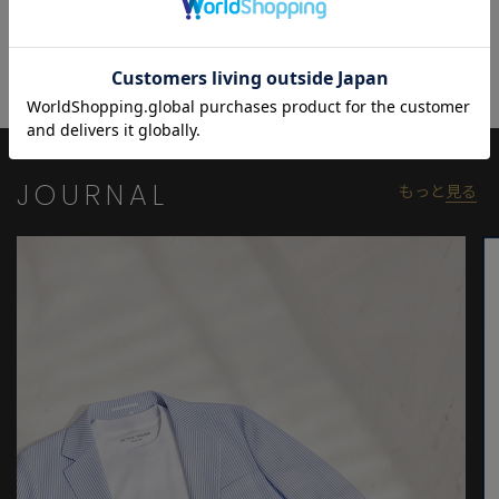
開きすぎない上品な印象で、顔周りをすっきり見せ、さまざまな
スタイルに合わせやすいです。
後ろの襟を少し高めの設計にすることで、ジャケットの襟ぐりを
汗や皮脂から守ります。
丈夫で高級感のあるスムース生地が、長時間の着用でも快適さを
キープしてくれる見た目だけでない優れたインナーアイテムで
す。
JOURNAL
もっと
見る
【ACTIVE TAILOR】
着る人の快適性にフォーカスして、さまざまな機能を有したテイ
ラードコレクション。
ビジネスからカジュアルまで幅広いシーンで活用できるアイテム
を展開。
高機能素材を採用したセットアップやジャケットを中心に、心地
よさとスマートさを兼ね備えた多彩な着こなしを提案していま
す。
モデル:身長:185cm バスト:90cm ウエスト:77cm ヒップ:92cm 着