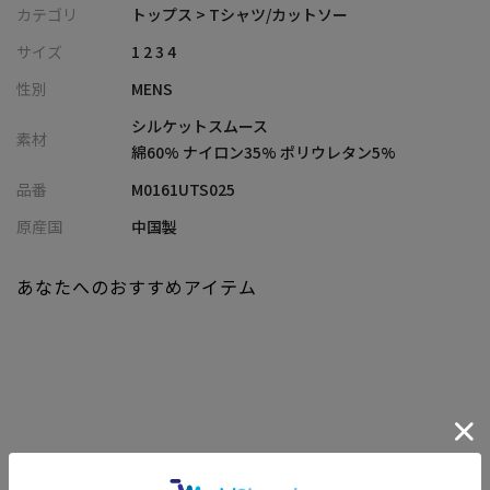
布帛の立体的なパターンをカットソーに応用し、袖付けをアーム
カテゴリ
トップス > Tシャツ/カットソー
ホールで最後に縫製する独自の仕様で生み出されたテーラードウ
サイズ
1 2 3 4
ェアライン。
性別
MENS
生地には適度な厚みがあり、光沢感と滑らかさを与えるシルケッ
ト加工を施したスムース素材で、ドレスシーンにもぴったりの上
シルケットスムース
素材
品な仕上がりです。
綿60% ナイロン35% ポリウレタン5%
接触冷感機能を備え、暑い季節でも快適な着心地。
品番
M0161UTS025
さらにUVカット機能をプラスし、日差しからもしっかりと肌を守
ります。
原産国
中国製
【シルエット】
あなたへのおすすめアイテム
テーラードスタイルでありながら、着心地の良さを追求したフィ
ット感。
自然なラインで身体に馴染み、インナーのみならず一枚でも着映
えするシルエットです。
【ディテール】
袖口と裾部分にはステッチが施されています。襟元はリブ仕立て
関連商品
のクルーネックデザイン。