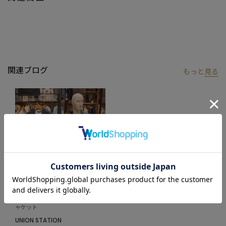
■model
185cm size:L
【UNION STATION by mens bigi/ユニオンステーション バイ メン
ズビギ】
関連ブログ
もっと
見る
アメリカントラッドを軸にアメリカンカルチャー、ストリート、
ワーク、アウトドアといった多様なスタイル・文化を柔軟に取り
入れながら、現代の大人にふさわしいファッションを追求するブ
ランドです。
▼Instagram：@unionstation_official
2026.03.10
【セットアップ対応】テーラードジ
ャケット
UNION STATION