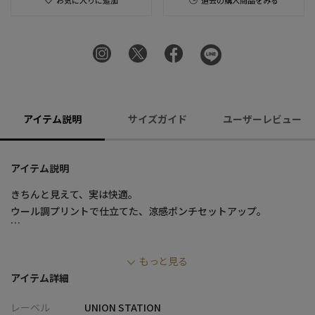
お気に入りに追加
過去の購入商品をみる
アイテム説明
サイズガイド
ユーザーレビュー
アイテム説明
きちんと見えて、実は快適。
ウール調プリントで仕立てた、涼感ポンチセットアップ。
■デザイン
もっと見る
・ポンチ素材にウール調プリントを施し、布帛ライクな上品な表
アイテム詳細
情を実現
・ポリエステル×レーヨン混の柔らかな風合いと、ポリウレタン
レーベル
UNION STATION
による高いストレッチ性