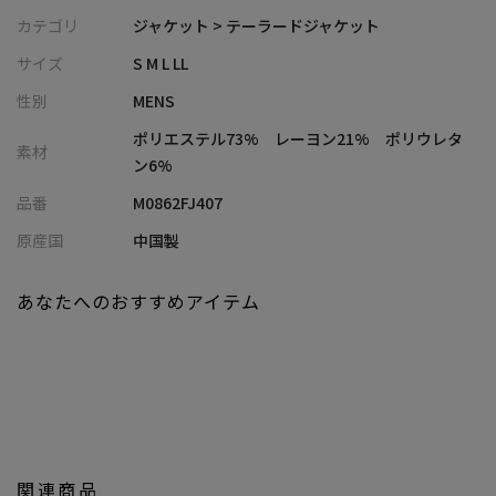
・見た目はきれいめながら、カットソーならではの快適な着心地
カテゴリ
ジャケット > テーラードジャケット
・接触冷感機能付きで、春夏でもさらっとした肌触り
サイズ
S M L LL
・ご自宅でケアできるハンドウォッシャブル仕様
性別
MENS
・同素材パンツ（M0862FP407）と合わせたセットアップスタイ
ルもおすすめ
ポリエステル73% レーヨン21% ポリウレタ
素材
ン6%
■コーディネート提案
品番
M0862FJ407
・同素材パンツと合わせて、きれいめカジュアルなセットアップ
スタイルに
原産国
中国製
・インナーに無地Tシャツを合わせた、抜け感のある大人のカジュ
アルスタイル
あなたへのおすすめアイテム
・スラックスやイージーパンツと合わせて、きれいめな休日コー
デに
・スニーカーやレザーシューズを合わせて、オンオフ兼用のスマ
ートカジュアルにも対応
■セットアップ
プリントポンチスリムイージースラックス：M0862FP407
関連商品