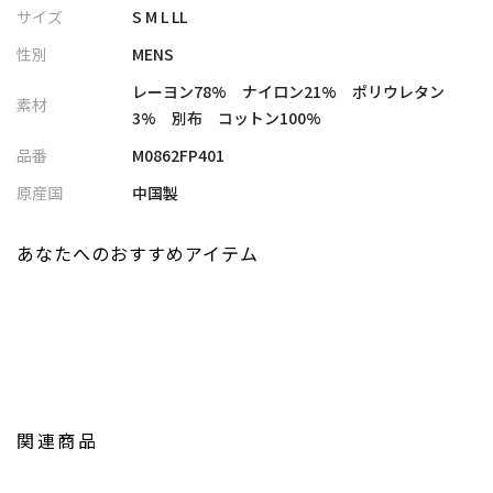
シルエット
サイズ
S M L LL
・ミニヘリンボーンの織り柄がさりげない光沢感を生み、上品な
性別
MENS
印象に
・無地とは一味違う表情で、スタイリングをさりげなく格上げ
レーヨン78% ナイロン21% ポリウレタン
素材
・細身ながら動きやすく、長時間の着用でも快適なフィット感
3% 別布 コットン100%
・ハンドウォッシャブル仕様で、自宅で気軽にケアできるイージ
品番
M0862FP401
ー仕様
原産国
中国製
■コーディネート提案
・ジャケット＋シャツで合わせれば、スマートなジャケパンスタ
あなたへのおすすめアイテム
イルに
・ポロシャツやニットと合わせて、大人のきれいめカジュアルコ
ーデに
・パーカーやスウェットと合わせれば、上品さのある休日リラッ
クススタイルに
・シンプルなTシャツと合わせても、ヘリンボーン柄が程よいアク
セントに
関連商品
・スニーカーからレザーシューズまで合わせやすく、ビジネスか
ら休日までON/OFF兼用で活躍