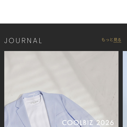
【UNION STATION by mens bigi/ユニオンステーション バイ メン
ズビギ】
アメリカントラッドを軸にアメリカンカルチャー、ストリート、
ワーク、アウトドアといった多様なスタイル・文化を柔軟に取り
入れながら、現代の大人にふさわしいファッションを追求するブ
JOURNAL
もっと
見る
ランドです。
▼Instagram：@unionstation_official