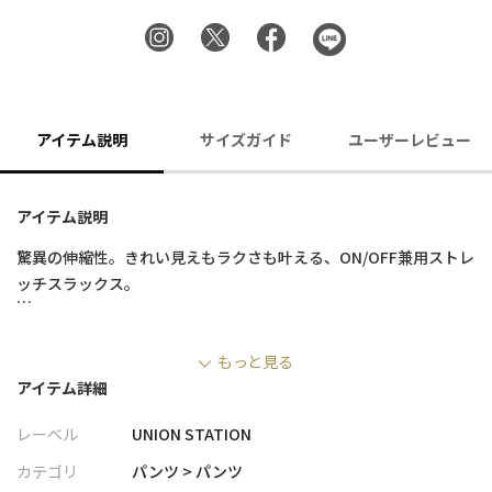
アイテム説明
サイズガイド
ユーザーレビュー
アイテム説明
驚異の伸縮性。きれい見えもラクさも叶える、ON/OFF兼用ストレ
ッチスラックス。
■デザイン
もっと見る
・独自開発の「ハイパーストレッチヘリンボーンツイル」素材を
アイテム詳細
使用したスリムスラックス
・縦・横・斜めに伸びる優れたストレッチ性で、ストレスフリー
レーベル
UNION STATION
な穿き心地を実現
・裾に向かってテーパードを効かせた、すっきりとしたスマート
カテゴリ
パンツ > パンツ