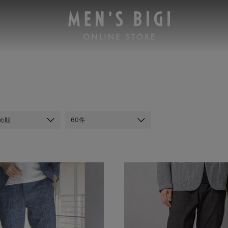
め順
60件