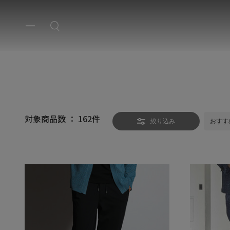
対象商品数 ：
162
件
絞り込み
おすす