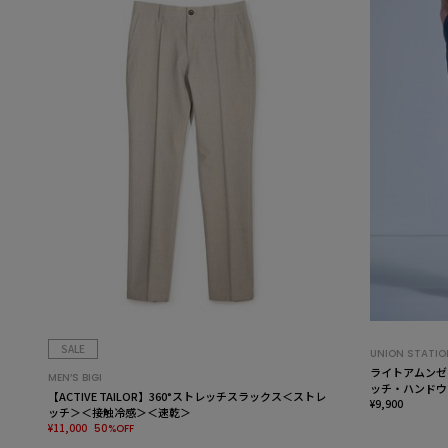
SALE
UNION STATIO
ライトアムンゼ
MEN’S BIGI
ッチ・ハンドウ
【ACTIVE TAILOR】360°ストレッチスラックス＜ストレ
¥9,900
ッチ＞＜接触冷感＞＜速乾＞
¥11,000
50%OFF