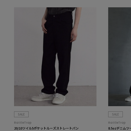
SALE
SALE
RattleTrap
RattleTrap
20/10ツイル5ポケットルーズストレートパン
8.5ozデニム