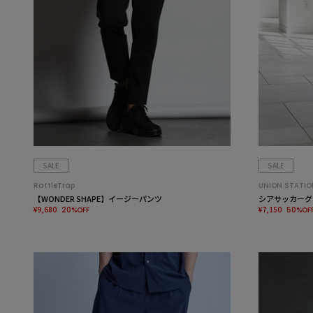
SALE
SALE
RattleTrap
UNION STATIO
【WONDER SHAPE】イージーパンツ
シアサッカーグ
¥9,680
¥7,150
20%OFF
50%OF