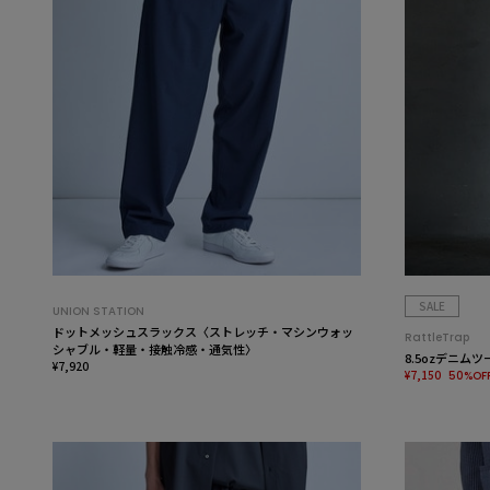
SALE
UNION STATION
ドットメッシュスラックス〈ストレッチ・マシンウォッ
RattleTrap
シャブル・軽量・接触冷感・通気性〉
8.5ozデニム
¥7,920
¥7,150
50%OF