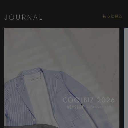
モデル:身長:185cm バスト:90cm ウエスト:77cm ヒップ:92cm 着
用サイズ:03(L)
JOURNAL
もっと
見る
※照明・光の加減、PCやスマートフォンなどの環境により、製品
と画像のカラーの見え方が異なる場合がございます。
※画像はサンプルのため、色味やサイズ等の仕様が変更になる場
合がございます。
※サイズは弊社規定の採寸によって記載しておりますが、若干の
個体差が生じる場合がございます。