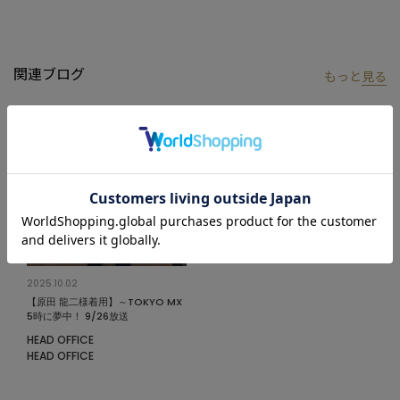
な印象にデザインをまとめています。
両脇にスラッシュポケット、ヒップに1つのポケットがあり、実用
性も十分。
関連ブログ
もっと
見る
洗濯機で洗えるイージーケアに加え、シワになりにくいので、普
段使いはもちろん、旅行などにもおすすめの1本です。
【ACTIVE TAILOR】
着る人の快適性にフォーカスして、さまざまな機能を有したテイ
ラードコレクション。
ビジネスからカジュアルまで幅広いシーンで活用できるアイテム
を展開。
高機能素材を採用したセットアップやジャケットを中心に、心地
よさとスマートさを兼ね備えた多彩な着こなしを提案していま
2025.10.02
す。
【原田 龍二様着用】～TOKYO MX
5時に夢中！ 9/26放送
同色同素材アウター
：M0153FJM004
セットアップにおすすめで
HEAD OFFICE
HEAD OFFICE
す。