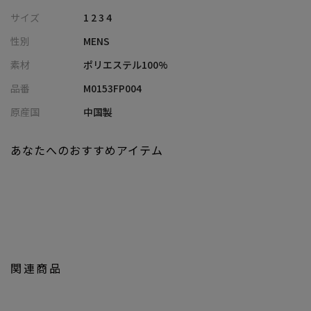
一本として多様なシーンで活躍します。
サイズ
1 2 3 4
性別
MENS
【デザインと素材】
上品な雰囲気とコシを備えたポリエステルのミラノリブを使用。
素材
ポリエステル100%
ブラウンとネイビーは、白の混じった杢調の糸を使用し奥行きあ
品番
M0153FP004
る色合いが特徴的。
一方、ブラックはソリッド（単色）でクールな印象に仕上がって
原産国
中国製
います。
あなたへのおすすめアイテム
【シルエット】
脚に沿う細身のテーパードシルエットが、穿く人のスタイリッシ
ュな印象を際立たせます。
すっきりと細身のシルエットながら、伸縮性があり動きやすく、
ストレスフリーな履き心地です。
【ディテール】
関連商品
前後の身頃にはピンタックでセンタークリースを表現し、縦のラ
インを強調することで脚をすっきりと長く見せます。
ウエストのドローコードはフィット感を高めつつ、スポーティー