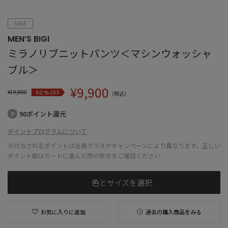
SALE
MEN’S BIGI
ミラノリブニットパンツ＜マシンウォッシャ
ブル＞
¥
9,900
¥
19,800
% OFF
50
（税込）
90ポイント還元
ポイントプログラムについて
※付与されるポイントは会員クラスやキャンペーンにより異なります。正しい
ポイント数はカートに進んだ際の表示をご確認ください
色とサイズを選択
お気に入りに追加
過去の購入商品をみる