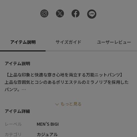
アイテム説明
サイズガイド
ユーザーレビュー
アイテム説明
【上品な印象と快適な穿き心地を両立する万能ニットパンツ】
上品な雰囲気とコシのあるポリエステルのミラノリブを採用した
パンツ。
厚みとふくらみがありつつ、目の詰まった布帛のようなすっきり
もっと見る
とした端正さに、ニットの伸縮性を兼ね備えた素材です。
アイテム詳細
マシンウォッシャブルで、自宅での洗濯が可能。
細身のテーパードシルエットとセンタークリースで脚長効果もあ
レーベル
MEN’S BIGI
り、ジャケットやブルゾンとのスマートカジュアル、スウェット
やカットソーとのモードなアスレチックスタイルまで、都会的な
カテゴリ
カジュアル