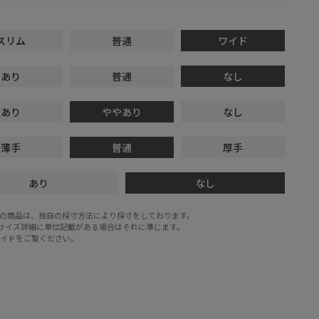
スリム
普通
ワイド
あり
普通
なし
あり
ややあり
なし
薄手
普通
厚手
あり
なし
E STOREの商品は、独自の採寸方法により採寸をしております。
※サイズ詳細に単位記載がある場合はそれに準じます。
ガイド
をご覧ください。