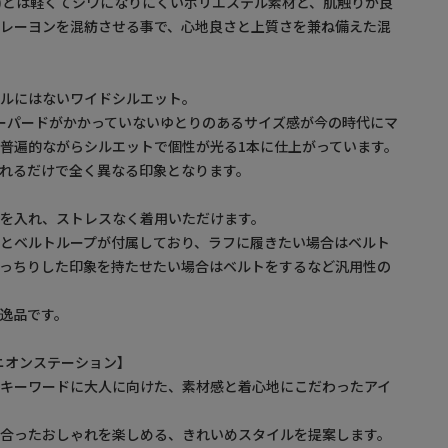
ヨン)とは軽くてシワになりにくいポリエステル素材と、肌触りが良
のレーヨンを混紡させる事で、心地良さと上質さを兼ね備えた混
ナルにはないワイドシルエット。
テーパードがかかっていないゆとりのあるサイズ感が今の時代にマ
普遍的ながらシルエットで個性が光る1本に仕上がっています。
れるだけで全く異なる印象となります。
を入れ、ストレスなく着用いただけます。
とベルトループが付属しており、ラフに履きたい場合はベルト
きっちりした印象を持たせたい場合はベルトをするなど汎用性の
。
逸品です。
/ ユニオンステーション】
をキーワードに大人に向けた、素材感と着心地にこだわったアイ
に合ったおしゃれを楽しめる、きれいめスタイルを提案します。