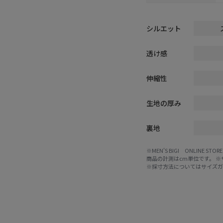
シルエット
透け感
伸縮性
生地の厚み
裏地
※MEN'S BIGI ONLIN
商品の計測はcm単位です。 
※採寸方法については
サイズ