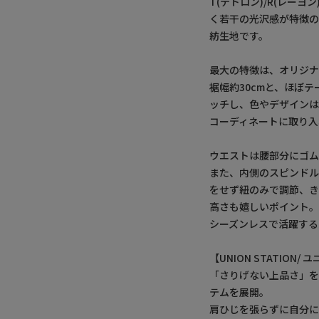
T(テトロン)/R(レー
く若干の光沢感が特徴
紡生地です。
最大の特徴は、オリジ
裾幅約30cmと、ほぼ
ッチし、色やデザインは
コーディネートに取り入
ウエストは腰部分にゴム
また、内側のスピンドル
をせず紐のみで調節、
高さも嬉しいポイント
シーズンレスで活躍する
【UNION STATION
「さりげない上品さ」
テムを展開。
肩ひじを張らずに自分