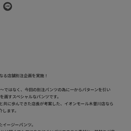
で初となる店舗別注企画を実施！
を～ではなく、今回の別注パンツの為に一からパターンを引い
を画すスペシャルなパンツです。
Nの歴史と共に歩んできた店長が考案した、イオンモール木曽川店なら
介します。
したイージーパンツ。