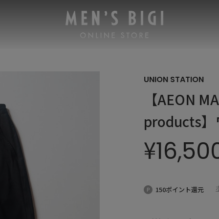
UNION STATION
【AEON MAL
produc
¥
16,50
150ポイント還元