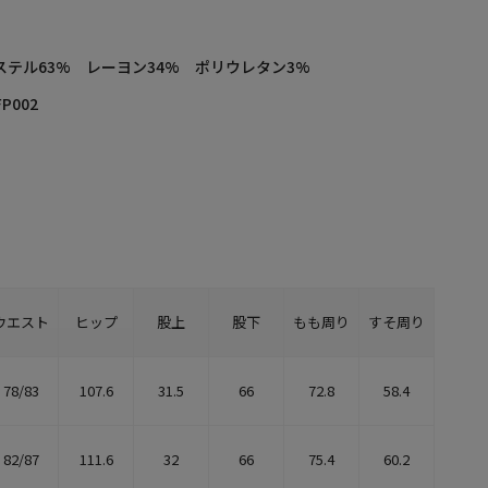
ステル63% レーヨン34% ポリウレタン3%
FP002
ウエスト
ヒップ
股上
股下
もも周り
すそ周り
78/83
107.6
31.5
66
72.8
58.4
82/87
111.6
32
66
75.4
60.2