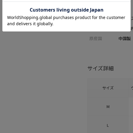
性別
MENS
素材
ポリエ
品番
M0843
原産国
中国製
サイズ詳細
サイズ
M
L