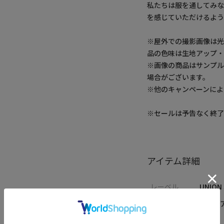
私たちは服を通してみ
を感じていただけるよう
※屋外での撮影画像は光
品の色味は生地アップ
※画像の商品はサンプ
場合がございます。
※他のキャンペーンによ
※セールは予告なく終了
アイテム詳細
レーベル
UNION
カテゴリ
カジュ
サイズ
M L