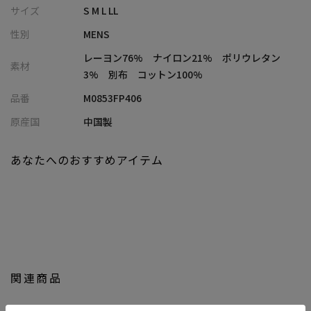
裾に向かってテーパードを効かせスッキリとしたシルエットを実
サイズ
S M L LL
現。
性別
MENS
細身ながら縦・横・斜めへの「伸縮性」がストレスフリーな穿き
心地を体感いただけます。
レーヨン76% ナイロン21% ポリウレタン
素材
ミニヘレンボーンの織柄の光沢がキレイめな雰囲気ながらもほど
3% 別布 コットン100%
良くカジュアルな仕上がりに。
品番
M0853FP406
【スタイリング】
原産国
中国製
ジャケパンスタイルにも合うよう計算して作られているため、
休日のカジュアルスタイルからビジネスシーンまでON/OFF兼用で
あなたへのおすすめアイテム
幅広くご利用いただけます。
に自分に合ったおしゃれを楽しめる、きれいめカジュアルアイテ
ムを提案します。
関連商品