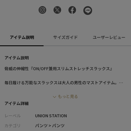
アイテム説明
サイズガイド
ユーザーレビュー
アイテム説明
脅威の伸縮性『ON/OFF兼用スリムストレッチスラックス』
毎日履ける万能なスラックスは大人の男性のマストアイテム。
「楽チンなのに品がある」無地と差がつく織り柄が日々のスタイ
もっと見る
リングを格上げします♪
アイテム詳細
【デザイン】
レーベル
UNION STATION
独自開発の『ハイパーストレッチヘリンボーンツイル』素材を使
用したスリムスラックス。
カテゴリ
パンツ > パンツ