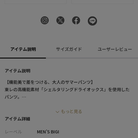
アイテム説明
サイズガイド
ユーザーレビュー
アイテム説明
【機能美で差をつける、大人のサマーパンツ】
東レの高機能素材「シェルタリングドライオックス」を使用した
パンツ。
吸汗速乾・接触冷感・UVカットなど夏に嬉しい機能を備えなが
もっと見る
ら、綿麻のナチュラルな風合いと柔らかな肌触りを両立。
アイテム詳細
スタイリッシュな細身シルエットで、きれいめからカジュアルま
で幅広く活躍する一本です。
レーベル
MEN’S BIGI