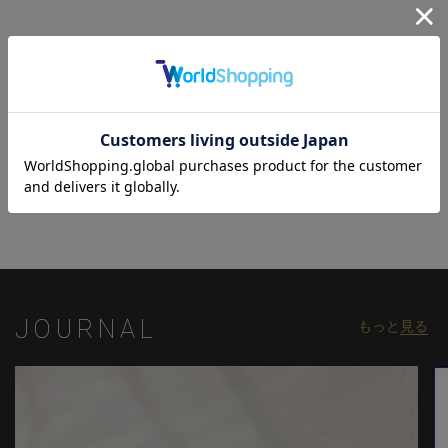
スマートな着こなしをキープします。
モデル:身長:185cm バスト:90cm ウエスト:77cm ヒップ:92cm 着
用サイズ:03(L)
※照明・光の加減、PCやスマートフォンなどの環境により、製品
関連商品
と画像のカラーの見え方が異なる場合がございます。
※画像はサンプルのため、色味やサイズ等の仕様が変更になる場
合がございます。
※サイズは弊社規定の採寸によって記載しておりますが、若干の
個体差が生じる場合がございます。
JOURNAL
もっと
見る