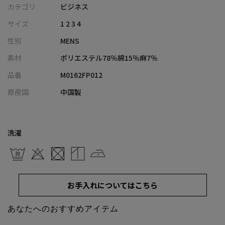
【デザイン/素材】
カテゴリ
ビジネス
生地には東レが開発した多機能素材「シェルタリングドライオッ
サイズ
1 2 3 4
クス」を使用。
性別
MENS
吸汗速乾・紫外線防止・接触冷感・ストレッチといった機能を備
え、暑い季節でも快適な穿き心地を実現しています。
素材
ポリエステル78％綿15％麻7％
さらにタンブラー加工を施すことで、綿麻素材ならではのシャリ
品番
M0162FP012
感を残しつつ、ふっくらとした柔らかな風合いに仕上げています。
原産国
中国製
【シルエット】
足首まで美しくカバーするフルレングス仕様。脚のラインをすっ
きりと見せる細身のシルエットと相まって、スタイリッシュで洗
洗濯
練された印象に仕上げています。
【ディテール】
ジャケットスタイルのボトムとしても、カジュアルな装いにも合
お手入れについてはこちら
わせやすい汎用性の高いデザイン。ストレッチ性を備えているた
め動きやすく、オンオフ問わず活躍する一本です。
あなたへのおすすめアイテム
さらに、ウエスト裏にはMENS BIGIロゴ入りの滑り止めテープを採
用。タックインしたシャツのズレを防止し、アクティブな一日も