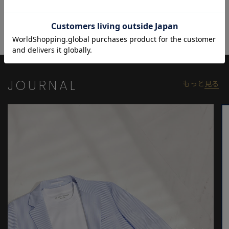
腰裏にはメンズビギのロゴ入りマーベルトを配し、見えない部分
にもこだわりを込めた仕立てに。
すっきりとしたノータック仕様と、ミニマルなポケットワークが
モダンな表情を演出します。
ウエスト周りやヒップのラインもスマートに整えられており、ト
ップスを選ばず、ジャケットとも好相性。
ビジネスからカジュアルまでシーンを問わず着用可能です。
JOURNAL
もっと
見る
モデル 身長184cm 胸囲95cm ウエスト78cm ヒップ94cm 着用サ
イズ：03（L）
※照明・光の加減、PCやスマートフォンなどの環境により、製品
と画像のカラーの見え方が異なる場合がございます。
※画像はサンプルのため、色味やサイズ等の仕様が変更になる場
合がございます。
※サイズは弊社規定の採寸によって記載しておりますが、若干の
個体差が生じる場合がございます。