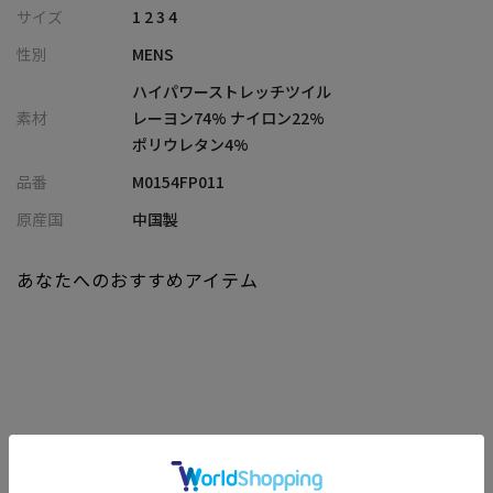
レーヨンとナイロンの混紡素材を使用した、ツイル織りの生地を
サイズ
1 2 3 4
使用。
性別
MENS
レーヨン特有のなめらかさと、ナイロンの耐久性を活かした生地
は、軽やかでありながら、しっかりとした安心感のある仕上がり
ハイパワーストレッチツイル
です。
素材
レーヨン74% ナイロン22%
縦にも横にも伸びる2wayストレッチのパンツは、ビジネスカジュ
ポリウレタン4%
アルシーンはもちろん、デイリーユースやアクティブなシーンに
品番
M0154FP011
も活躍。
見た目の上質さと機能性を両立した、汎用性の高いパンツです。
原産国
中国製
【シルエット】
あなたへのおすすめアイテム
ほどよく腰まわりにゆとりを持たせつつ、裾に向かってなだらか
に絞ったスリムテーパードシルエット。
身体のラインを美しく見せながらも、ハイパワーな2wayストレッ
チにより、縦横にしなやかに伸びてストレスを軽減。
フィット感と可動性のバランスが絶妙で、スマートかつ快適な印
象を与えます。
関連商品
【ディテール】