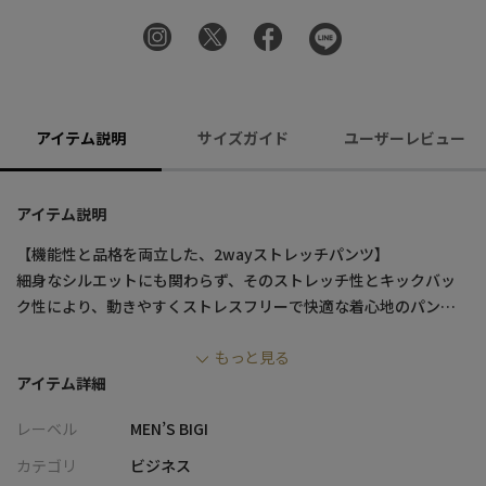
アイテム説明
サイズガイド
ユーザーレビュー
アイテム説明
【機能性と品格を両立した、2wayストレッチパンツ】
細身なシルエットにも関わらず、そのストレッチ性とキックバッ
ク性により、動きやすくストレスフリーで快適な着心地のパン
ツ。
もっと見る
上品なツイルの織り目が無地ながら奥行とニュアンスを感じさ
アイテム詳細
せ、洗練された雰囲気を演出。動きやすさと美しさを両立した万
能パンツです。
レーベル
MEN’S BIGI
【デザイン/素材】
カテゴリ
ビジネス