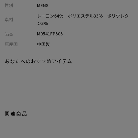
性別
MENS
今季は新たに、輝きと重厚さを備えた
レーヨン64% ポリエステル33% ポリウレタ
素材
「METALLIOM」のファスナーを使用した新型が登場！
ン3%
品番
M0541FP505
高級感な雰囲気と快適なストレッチ素材で、スタイリッシュな装
いを演出してくれます！
原産国
中国製
【JUST PLAY】 series
あなたへのおすすめアイテム
歩く（walk）、走る（run）、飛ぶ（jump）、捻る（twist）…
様々な人の動きに自分の肌の一部と錯覚する程の動きと着心地を
体感して下さい！
動きやすいポンチ素材と立体的なカッティングになっている独自
のパターン技術が際立つ、正に名前の通りそのまま遊べ！！
着用した瞬間から"そのまま（JUST）遊び（PLAY）に行ける"を
コンセプトに機能性と洗練さを追求した本シリーズ。
関連商品
【画像に関するご注意】
※画像はサンプルです。仕様が変更になることがありますのであ