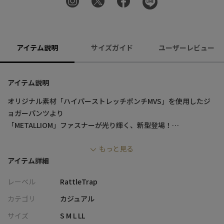
アイテム説明
サイズガイド
ユーザーレビュー
アイテム説明
オリジナル素材「ハイパーストレッチポンチMVS」を使用したジ
ョガーパンツより
「METALLIOM」ファスナーが光り輝く、新型登場！
もっと見る
毛玉になりづらく、型崩れしにくい特長を持つMVS糸を使用し、
アイテム詳細
新たにオリジナル素材「ハイパーストレッチポンチMVS」を開
発。
レーベル
RattleTrap
腰ポケットから下を生地１枚でダーツを取り立体裁断にする事に
カテゴリ
カジュアル
より
サイズ
S M L LL
動きやすさと履きごごちの良さを兼ね備えたスリムシルエット。