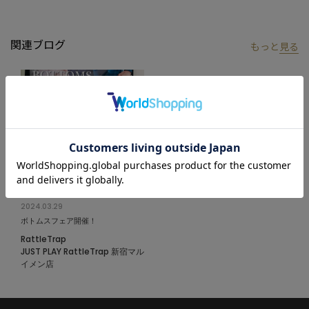
らかじめご了承ください。
※商品の色味につきまして、お客様のお使いのPCのモニター環
境、設定により実際のカラーと画像の色味が違って見える場合が
関連ブログ
もっと
見る
御座います。予めご了承の上、ご注文下さい。
※屋外での撮影画像は光の加減で、実際の商品より明るく見える
場合が御座います。商品の色味は生地アップ・スタジオ撮影の画
像をご参考下さい。
2024.03.29
ボトムスフェア開催！
RattleTrap
JUST PLAY RattleTrap 新宿マル
イメン店