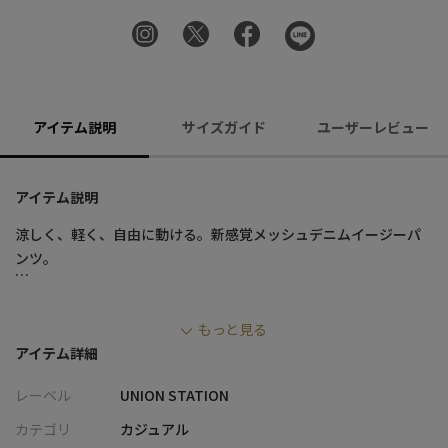
アイテム説明
サイズガイド
ユーザーレビュー
アイテム説明
涼しく、軽く、自由に動ける。新感覚メッシュデニムイージーパ
ンツ。
■デザイン
もっと見る
・デニムのルックスを保ちながら、メッシュ構造で通気性と軽さ
アイテム詳細
を兼ね備えた春夏仕様の機能素材
・ストレッチ性があり、蒸れにくく動きやすいストレスフリーな
レーベル
UNION STATION
穿き心地
・ウエストゴムシャーリング仕様でサイズ許容があり、リラック
カテゴリ
カジュアル