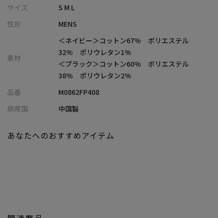
ス感あるフィットを実現
サイズ
S M L
・従来モデルよりシルエットにゆとりを持たせた、新型リラック
性別
MENS
スシルエット
・軽量かつハンドウォッシャブルで、デイリーに扱いやすいイー
＜ネイビー＞コットン67% ポリエステル
ジーケア設計
32% ポリウレタン1%
素材
・同素材でジャケット・パンツ・シャツを展開し、統一感あるセ
＜ブラック＞コットン60% ポリエステル
ットアップスタイルにも対応
38% ポリウレタン2%
品番
M0862FP408
■コーディネート提案
・同素材ジャケットと合わせた、軽快なデニムセットアップスタ
原産国
中国製
イル
・カットソーやポロシャツと合わせた、夏に映えるリラックスカ
あなたへのおすすめアイテム
ジュアル
・シャツ合わせで、程よくきれいめな大人の休日スタイル
・シリーズで揃えて、オールインワン感覚の統一コーディネート
もおすすめ
■同素材アイテム
メッシュデニムカーブパンツ
：M0862FP003
関連商品