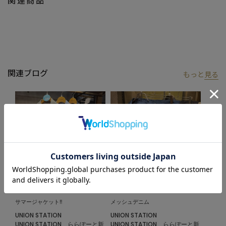
メッシュデニムトラッカージャケット
：M0862FJM003
メッシュデニムジャケット
：M0862FJ405
【UNION STATION by mens bigi/ユニオンステーション バイ メン
ズビギ】
アメリカントラッドを軸にアメリカンカルチャー、ストリート、
関連ブログ
もっと
見る
ワーク、アウトドアといった多様なスタイル・文化を柔軟に取り
入れながら、現代の大人にふさわしいファッションを追求するブ
ランドです。
▼Instagram：@unionstation_official
2026.06.24
2026.04.09
サマージャケット‼︎
メッシュデニム
UNION STATION
UNION STATION
UNION STATION ららぽーと新
UNION STATION ららぽーと新