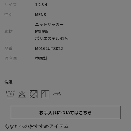
ポリエステルをベースにしたCOOLMAX素材を使用し、一般的なコ
サイズ
1 2 3 4
ットン素材よりも約5倍の速さで汗を吸収・蒸発。サッカー織りな
性別
MENS
らではの凹凸感が肌離れを良くし、通気性を高めることでムレに
くく爽やかな着心地を実現しました。
ニットサッカー
さらに、型崩れしにくく、長く愛用できる耐久性の高さも魅力。
素材
綿59%
衿裏と背裏には別布を使用し、シンプルながらもさりげないアク
ポリエステル41%
セントを加えたデザインに仕上げています。
品番
M0162UTS022
【シルエット】
原産国
中国製
ほどよくフィット感のあるシルエットで、身体のラインを美しく
見せながらもリラックスできる着心地。
スタイリッシュな印象を与えつつ、動きやすさも確保した絶妙な
洗濯
バランスのシルエットが特徴です。
ジャケットのインナーとしても、1枚でさらりと着こなしても様に
なる仕上がりになっています。
お手入れについてはこちら
【ディテール】
機能性とデザイン性を兼ね備えたディテールワークが魅力。襟元
あなたへのおすすめアイテム
はスナップダウン仕様で、ノーネクタイで爽やかに着こなせます。