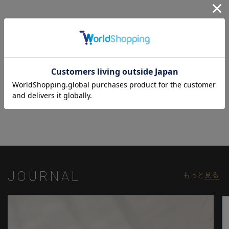
長時間の着用でも型崩れしにくく、お手入れが簡単なイージーケ
ア仕様で、デイリーに活躍するアイテムです。
ビジネスシーンではジャケットと合わせて洗練されたスタイル
に、カジュアルシーンではチノパンやデニムと合わせてリラック
ス感のある着こなしを楽しめます。
【ACTIVE TAILOR】
関連商品
着る人の快適性にフォーカスして、さまざまな機能を有したテイ
ラードコレクション。
ビジネスからカジュアルまで幅広いシーンで活用できるアイテム
を展開。
高機能素材を採用したセットアップやジャケットを中心に、心地
よさとスマートさを兼ね備えた多彩な着こなしを提案していま
す。
JOURNAL
もっと
見る
モデル:身長:185cm バスト:90cm ウエスト:77cm ヒップ:92cm 着
用サイズ:03(L)
※照明・光の加減、PCやスマートフォンなどの環境により、製品