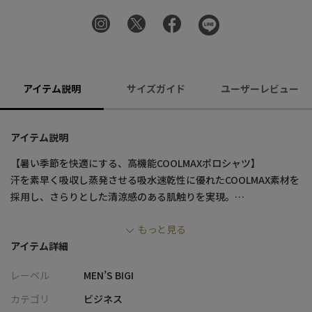
アイテム説明
サイズガイド
ユーザーレビュー
アイテム説明
【暑い季節を快適にする、高機能COOLMAXポロシャツ】
汗を素早く吸収し蒸発させる吸水速乾性に優れたCOOLMAX素材を
採用し、さらりとした清涼感のある肌触りを実現。
サッカー織りの凹凸感が肌への接触面積を減らし、通気性を高め
もっと見る
ることで、一日中快適な着心地を提供します。シンプルながらもデ
アイテム詳細
ザイン性の高い仕上がりで、ビジネスからカジュアルまでさまざ
まなシーンで活躍する一着です。
レーベル
MEN’S BIGI
【素材/デザイン】
カテゴリ
ビジネス