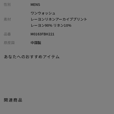
性別
MENS
なアーカイブ柄を、今の感性でリバイバルした特別な一着です。
素材には、レーヨン90％・リネン10％をブレンドした「レーヨン
ワンウォッシュ
リネン」を贅沢に採用。 レーヨン特有の優雅なドレープ感に、リ
素材
レーヨンリネンアーカイブプリント
ネンらしいナチュラルな節と清涼感が絶妙に混ざり合い、奥行き
レーヨン90% リネン10%
のある表情を生み出しています。
品番
M0163FBH221
肌を滑るような質感は、一度袖を通せば虜になる心地よさ。真夏
の熱気さえも、軽やかにいなしてくれます。
原産国
中国製
【シルエット】
あなたへのおすすめアイテム
アロハシャツ特有のゆったりとした開放感を大切にしながらも、
無駄を削ぎ落とした現代的なラインを追求しました。
風をはらんで美しく揺れるシルエットは、大人の余裕を感じさせ
る「絶妙なゆとり」が鍵。 落ち着いた素材感も相まって、リラッ
クスしているのに不思議と品が良い—そんな理想的な佇まいを叶
えてくれます。
関連商品
【ディテール】
一枚で着ても主役級の存在感、羽織りとして纏えば、程よい抜け