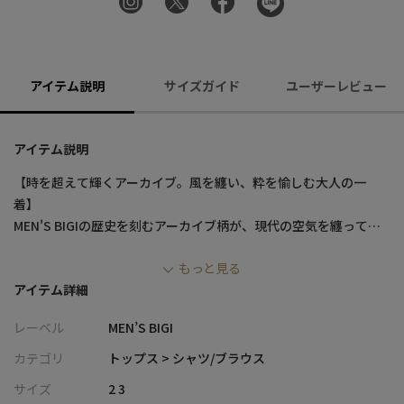
アイテム説明
サイズガイド
ユーザーレビュー
アイテム説明
【時を超えて輝くアーカイブ。風を纏い、粋を愉しむ大人の一
着】
MEN'S BIGIの歴史を刻むアーカイブ柄が、現代の空気を纏って鮮
やかに蘇ります。
もっと見る
レーヨンリネンの贅沢な落ち感と、清涼な風が通り抜けるような
アイテム詳細
心地よさ。リゾートの開放感と都会的な品格を兼ね備えた、今を
愉しむ大人の究極サマースタイルの完成です。
レーベル
MEN’S BIGI
【デザイン/素材】
カテゴリ
トップス > シャツ/ブラウス
1980年代〜90年代に、すべて手書きでデザインを起こしたMEN'S
サイズ
2 3
BIGIオリジナルのグラフィック。 大切に保管されてきたその貴重