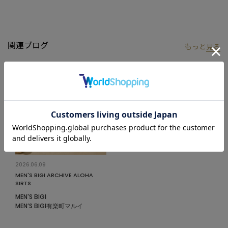
感とより開放感のあるスマートな着こなしを演出します。
さらに、ネームタグには90年代当時のデザインをそのまま採用。
細部にまでブランドの歴史とこだわりが息づいています。
グラフィックは、遊び心あふれる「マリンモチーフ」「フローラ
関連ブログ
もっと
見る
ル」「ハワイアン」の3つのバリエーションをご用意。夏の陽光に
映える躍動感あふれる色彩が、袖を通すだけで気分を一段と高め
てくれます。
大人の休日をドラマチックに彩るリゾートライクな一着は、この
夏のワードローブに欠かせないメインアイテムになること間違い
なしです！
モデル:身長:185cm バスト:90cm ウエスト:77cm ヒップ:92cm 着
用サイズ:03(L)
2026.06.09
※こちらの製品は洗い加工をしています。製品洗いの特性上、サ
MEN'S BIGI ARCHIVE ALOHA
イズや色合い、風合いに1点1点若干の個体差があります。ご了承
SIRTS
ください。
MEN'S BIGI
MEN’S BIGI有楽町マルイ
※照明・光の加減、PCやスマートフォンなどの環境により、製品
と画像のカラーの見え方が異なる場合がございます。