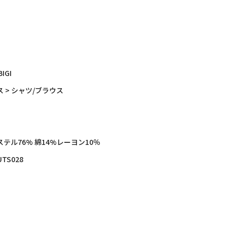
BIGI
 > シャツ/ブラウス
テル76% 綿14%レーヨン10％
UTS028