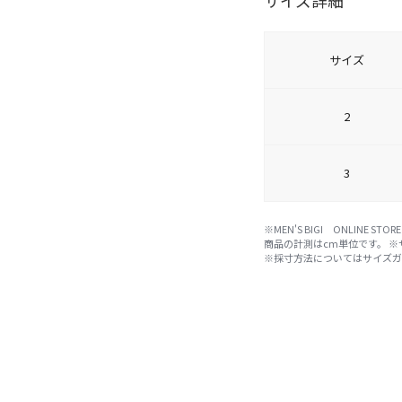
サイズ詳細
サイズ
2
3
※MEN'S BIGI ONLIN
商品の計測はcm単位です。 
※採寸方法については
サイズ