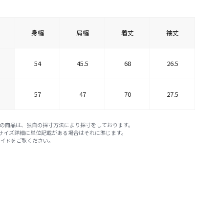
身幅
肩幅
着丈
袖丈
54
45.5
68
26.5
57
47
70
27.5
E STOREの商品は、独自の採寸方法により採寸をしております。
※サイズ詳細に単位記載がある場合はそれに準じます。
ガイド
をご覧ください。