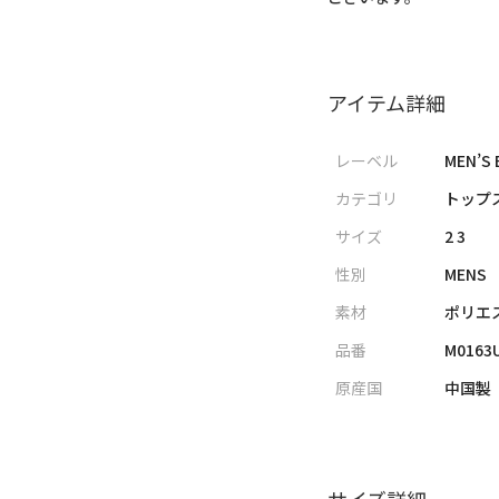
アイテム詳細
レーベル
MEN’S 
カテゴリ
トップス
サイズ
2 3
性別
MENS
素材
ポリエス
品番
M0163
原産国
中国製