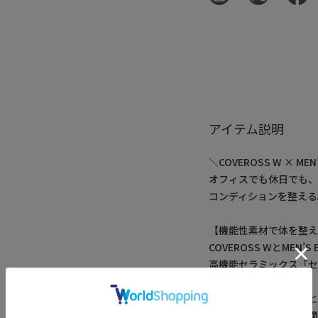
アイテム説明
＼COVEROSS W × 
オフィスでも休日でも
コンディションを整える
【機能性素材で体を整
COVEROSS WとMEN
高機能セラミックス「
バリーTシャツ。
オーガニックコットンと
触冷感・遮熱効果の快適