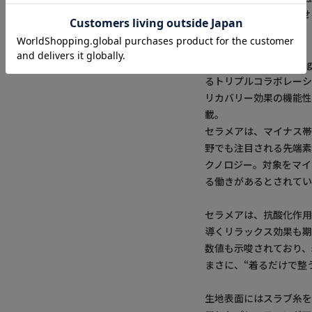
場もアクティブに過ごせ
【デザイン/素材】
COVEROSSと雑誌『Be
るトリプルコラボレーシ
リカバリー効果の機能
載。
セラメアは、マイナス
野でも注目される先端
クノロジー。対象をマ
る働きがあるとされてい
セラメアは、抗酸化作
導くリラックス効果も
数値も示唆されており、
まさに、“着るだけで整
生地表面にはスラブ糸