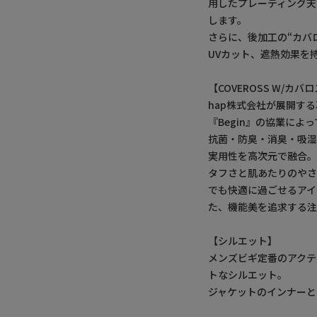
用したプレーティング天
します。
さらに、後加工の“カバ
UVカット、遮熱効果を
【COVEROSS W/カ
hap株式会社が展開する
『Begin』の協業によ
抗菌・防臭・消臭・吸
実用性を高次元で融合
タフさと肌あたりのやさ
でも快適に過ごせるアイ
た、機能美を追求する注
【シルエット】
メンズビギ定番のアクテ
トなシルエット。
ジャケットのインナーと