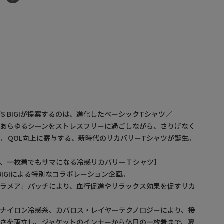
MEN’S BIGIが提案するのは、進化したベーシックTシャツ／
、あらゆるシーンをストレスフリーに過ごしながら、さりげなく
。 QOL向上に寄与する、新時代のリカバリーTシャツが誕生。
え、一枚着でもサマになる冷感リカバリーＴシャツ】
’S BIGIによる特別なコラボレーション企画。
セラメア」パッチにより、血行促進やリラックス効果を促すリカ
ナイロン冷感糸、カバロス・レイヤーテクノロジーにより、接
さを両立し、ジャケットのインナーから休日の一枚着まで、夏