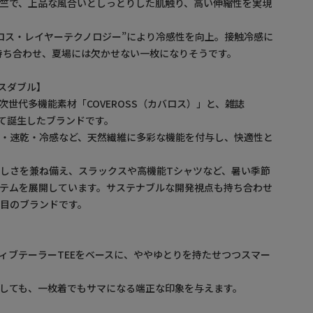
竺で、上品な風合いとしっとりした肌触り、高い伸縮性を実現
ロス・レイヤーテクノロジー”により冷感性を向上。接触冷感に
持ち合わせ、夏場には欠かせない一枚になりそうです。
バロスダブル】
次世代多機能素材「COVEROSS（カバロス）」と、雑誌
って誕生したブランドです。
湿・速乾・冷感など、天然繊維に多彩な機能を付与し、快適性と
。
しさを兼ね備え、スラックスや高機能Tシャツなど、暑い季節
テムを展開しています。サステナブルな開発視点も持ち合わせ
目のブランドです。
ィブテーラーTEEをベースに、ややゆとりを持たせつつスマー
しても、一枚着でもサマになる端正な印象を与えます。