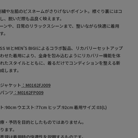
 Wの刺繍や左脇のピスネームがさりげないポイント。襟ぐり裏にはコ
し、脱いだ際も品良く映えます。
ーンや、日常のリラックスシーンまで、整いながら快適に着用
す。
SS WとMEN’S BIGIによるコラボ製品、リカバリーセットアップ
合わせた着用により、全身を包み込むようにリカバリー機能を体
されたスタイルとともに、着るだけでコンディションを整える新
成します。
ジャケット
：M0162FJ009
プパンツ
：M0162FP009
ト:90cm ウエスト:77cm ヒップ:92cm 着用サイズ:03(L)
治療・予防を目的としたものではありません。
ります。
表現は着用時の快適性を説明するものです。