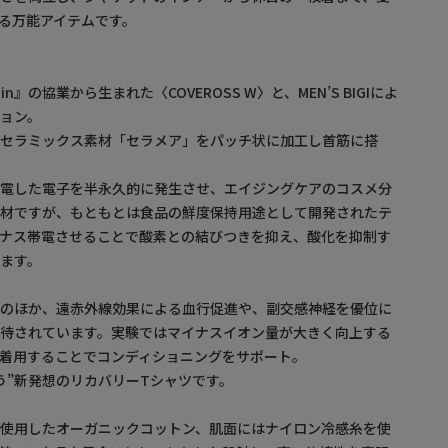
る万能アイテムです。
gin』の協業から生まれた〈COVEROSS W〉と、MEN’S BIGIによ
ョン。
性セラミックス素材「セラメア」をパッチ状に加工し首筋に搭
帯電した電子を半永久的に発生させ、エイジングケアのコスメ分
素材ですが、もともとは食品の鮮度保持用途として開発されたテ
イナス帯電させることで酸素との結びつきを抑え、酸化を抑制す
ます。
用のほか、遠赤外線効果による血行促進や、副交感神経を優位に
期待されています。実験ではマイナスイオン量が大きく向上する
着用することでコンディショニングをサポート。
う”新発想のリカバリーTシャツです。
を使用したオーガニックコットン、肌面にはナイロン冷感糸を使