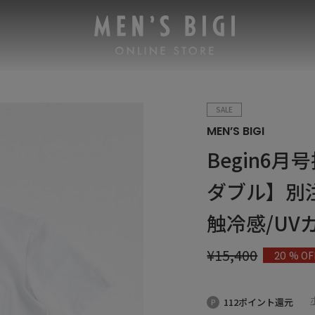
SALE
MEN’S BIGI
Begin6月
ダブル】別
触冷感/UV
¥
15,400
% OF
20
112ポイント還元