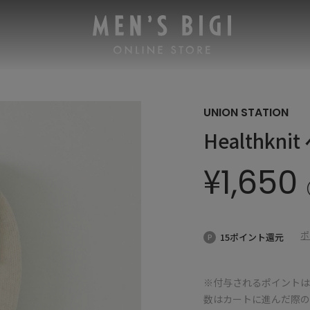
UNION STATION
Healthk
¥
1,650
ポ
15ポイント還元
※付与されるポイントは
数はカートに進んだ際