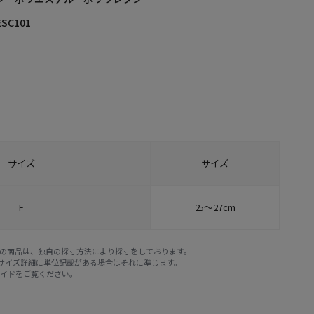
ESC101
サイズ
サイズ
F
25～27cm
E STOREの商品は、独自の採寸方法により採寸をしております。
※サイズ詳細に単位記載がある場合はそれに準じます。
ガイド
をご覧ください。