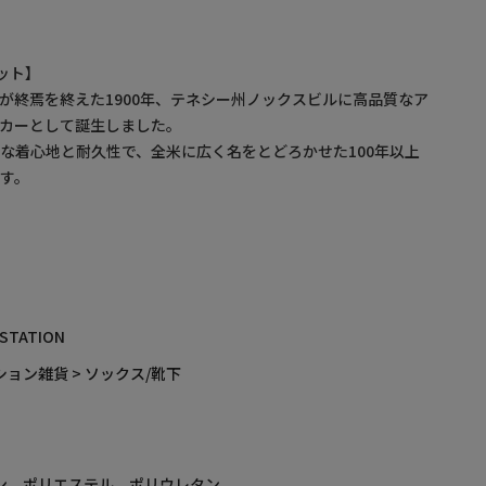
ニット】
が終焉を終えた1900年、テネシー州ノックスビルに高品質なア
カーとして誕生しました。
な着心地と耐久性で、全米に広く名をとどろかせた100年以上
す。
 STATION
ョン雑貨 > ソックス/靴下
ン ポリエステル ポリウレタン