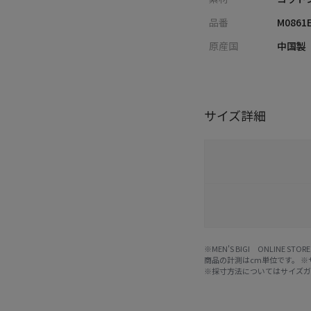
品番
M0861
原産国
中国製
サイズ詳細
※MEN'S BIGI ONLIN
商品の計測はcm単位です。 
※採寸方法については
サイズ