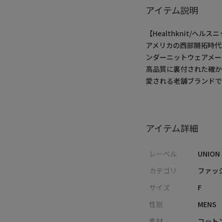
アイテム説明
【Healthknit/ヘルス
アメリカの西部開拓時代
ンダーニットウェアメー
高品質に裏付された確か
愛される老舗ブランドで
アイテム詳細
レーベル
UNION
カテゴリ
ファッシ
サイズ
F
性別
MENS
素材
コット