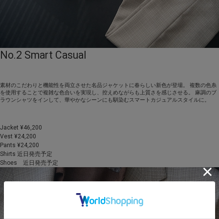
No.2 Smart Casual
素材のこだわりと機能性を両立させた名品ジャケットに春らしい新色が登場。 複数の色糸
を使用することで複雑な色合いを実現し、控えめながらも上質さを感じさせる。 麻調のブ
ラウンシャツをインして、華やかなシーンにも馴染むスマートカジュアルスタイルに。
Jacket ¥46,200
Vest ¥24,200
Pants ¥24,200
Shirts 近日発売予定
Shoes 近日発売予定